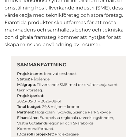
Innovationsboost syftar till innovation för hållbar
omställning hos tillverkande industri (SME), dess
värdekedja med teknikföretag och stora företag.
Framtida produkter ska utformas för att möta
marknadens och samhällets behov och tekniska
och digitala framsteg kommer att nyttjas för att
skapa minskad användning av resurser.
SAMMANFATTNING
Projektnamn
: Innovationsboost
Status:
Pågående
Målgrupp:
Tillverkande SME med dess värdekedja samt
teknikföretag.
Projektperiod
:
2023-05-01 – 2026-08-31
Total budget:
29,8 miljoner kronor
Partners:
Högskolan i Skövde, Science Park Skövde
Finansiärer:
Europeiska regionala utvecklingsfonden,
Västra Götalandsregionen och Skaraborgs
Kommunalförbund.
IDCs roll i projektet:
Projektägare