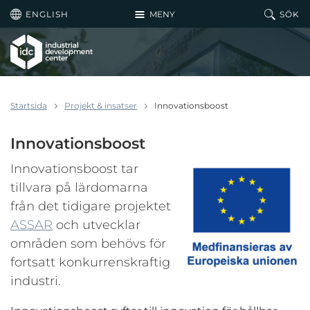
Hoppa till huvudinnehållet
ENGLISH
MENY
SÖK
Startsida
Projekt & insatser
Innovationsboost
Innovationsboost
Innovationsboost tar
tillvara på lärdomarna
från det tidigare projektet
ASSAR
och utvecklar
områden som behövs för
fortsatt konkurrenskraftig
industri.