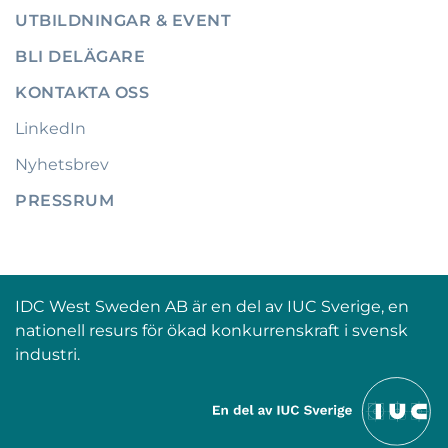
UTBILDNINGAR & EVENT
BLI DELÄGARE
KONTAKTA OSS
LinkedIn
Nyhetsbrev
PRESSRUM
IDC West Sweden AB är en del av IUC Sverige, en
nationell resurs för ökad konkurrenskraft i svensk
industri.