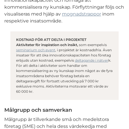
innovationskapacitet och förmåga att
kommersialisera ny kunskap. Förflyttningar följs och
visualiseras med hjälp av
mognadstrappor
inom
respektive insatsområde.
KOSTNAD FÖR ATT DELTA I PROJEKTET
Aktiviteter för inspiration och insikt,
som exempelvis
seminarium och event
, i projektet är kostnadsfria. Även
insatser för att öka innovationskapaciteten hos företag
erbjuds utan kostnad, exempelvis
deltagande i nätver
k.
För att delta i aktiviteter som handlar om
kommersialisering av ny kunskap inom något av de fyra
insatsområdena behöver företag betala en
deltagaravgift för fortsatt utveckling på 7 000 kr
exklusive moms. Aktiviteterna motsvarar ett värde av
60 000 kr.
Målgrupp och samverkan
Målgrupp är tillverkande små och medelstora
företag (SME) och hela dess värdekedja med