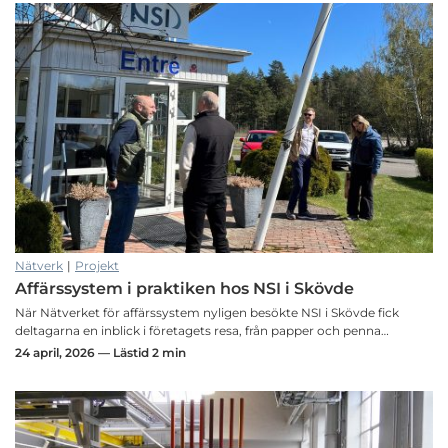
Nätverk
|
Projekt
Affärssystem i praktiken hos NSI i Skövde
När Nätverket för affärssystem nyligen besökte NSI i Skövde fick
deltagarna en inblick i företagets resa, från papper och penna…
24 april, 2026 — Lästid 2 min