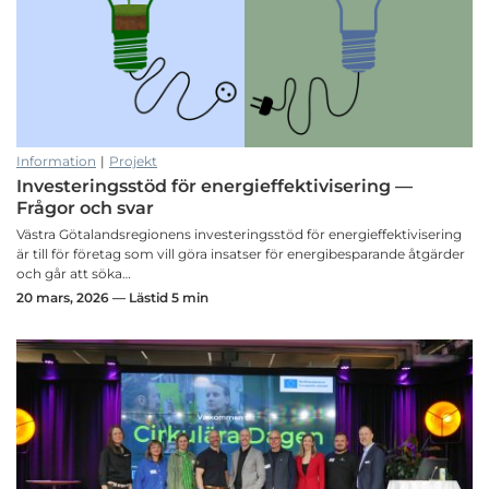
Information
|
Projekt
Investeringsstöd för energieffektivisering —
Frågor och svar
Västra Götalandsregionens investeringsstöd för energieffektivisering
är till för företag som vill göra insatser för energibesparande åtgärder
och går att söka…
20 mars, 2026 — Lästid 5 min