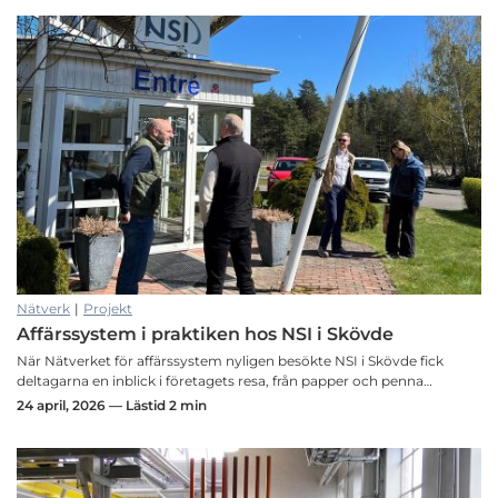
Nätverk
|
Projekt
Affärssystem i praktiken hos NSI i Skövde
När Nätverket för affärssystem nyligen besökte NSI i Skövde fick
deltagarna en inblick i företagets resa, från papper och penna…
24 april, 2026 — Lästid 2 min