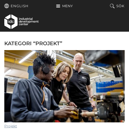
Hoppa till huvudinnehållet
ENGLISH
MENY
SÖK
KATEGORI “PROJEKT”
Projekt