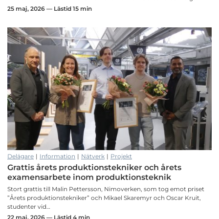
25 maj, 2026 — Lästid 15 min
Delägare
|
Information
|
Nätverk
|
Projekt
Grattis årets produktionstekniker och årets
examensarbete inom produktionsteknik
Stort grattis till Malin Pettersson, Nimoverken, som tog emot priset
”Årets produktionstekniker” och Mikael Skaremyr och Oscar Kruit,
studenter vid…
22 maj, 2026 — Lästid 4 min