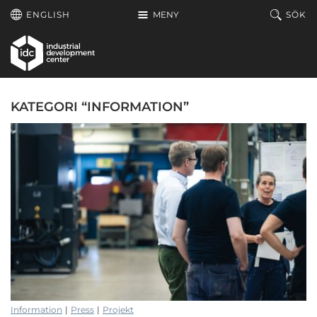
Hoppa till huvudinnehållet
ENGLISH
MENY
SÖK
KATEGORI “INFORMATION”
Information
|
Press
|
Projekt