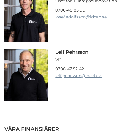
Chef för Tillämpad Innovation
0706-48 85 90
josef.adolfsson
@idcab.se
Leif Pehrsson
VD
0708-47 52 42
leif.pehrsson
@idcab.se
VÅRA FINANSIÄRER