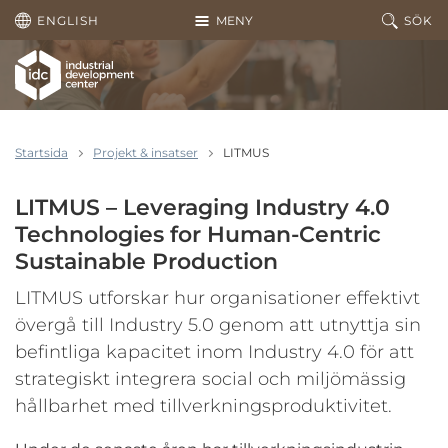
Hoppa till huvudinnehållet
ENGLISH
MENY
SÖK
Startsida
Projekt & insatser
LITMUS
LITMUS – Leveraging Industry 4.0
Technologies for Human-Centric
Sustainable Production
LITMUS utforskar hur organisationer effektivt
övergå till Industry 5.0 genom att utnyttja sin
befintliga kapacitet inom Industry 4.0 för att
strategiskt integrera social och miljömässig
hållbarhet med tillverkningsproduktivitet.