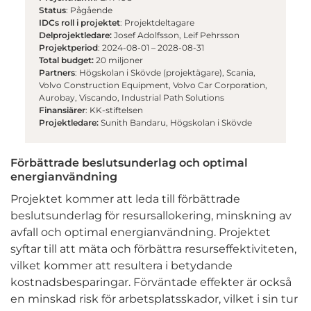
Status
: Pågående
IDCs roll i projektet
: Projektdeltagare
Delprojektledare:
Josef Adolfsson, Leif Pehrsson
Projektperiod
: 2024-08-01 – 2028-08-31
Total budget:
20 miljoner
Partners
:
Högskolan i Skövde (projektägare), S
cania,
Volvo Construction Equipment,
Volvo Car Corporation,
Aurobay,
Viscando,
Industrial Path Solutions
Finansiärer
: KK-stiftelsen
Projektledare:
Sunith Bandaru, Högskolan i Skövde
Förbättrade beslutsunderlag och optimal
energianvändning
Projektet kommer att leda till förbättrade
beslutsunderlag för resursallokering, minskning av
avfall och optimal energianvändning. Projektet
syftar till att mäta och förbättra resurseffektiviteten,
vilket kommer att resultera i betydande
kostnadsbesparingar. Förväntade effekter är också
en minskad risk för arbetsplatsskador, vilket i sin tur