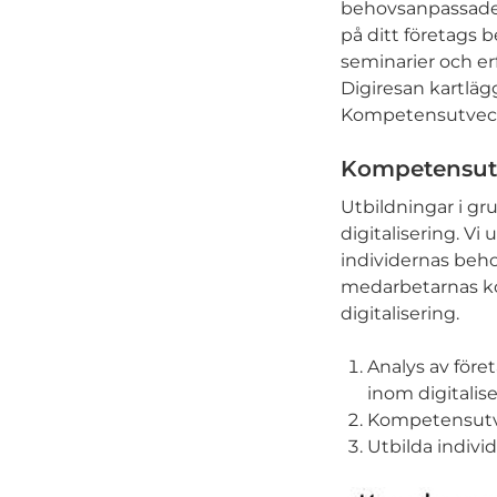
behovsanpassade
på ditt företags 
seminarier och erf
Digiresan kartlä
Kompetensutveck
Kompetensutv
Utbildningar i gr
digitalisering. V
individernas beho
medarbetarnas ko
digitalisering.
Analys av för
inom digitalise
Kompetensutvec
Utbilda individe