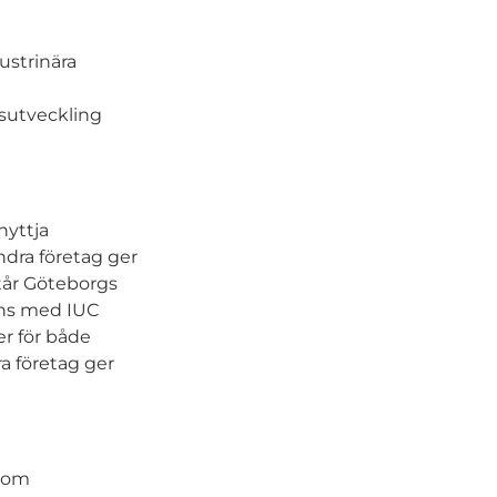
ustrinära
sutveckling
nyttja
dra företag ger
tår Göteborgs
ans med IUC
er för både
a företag ger
enom