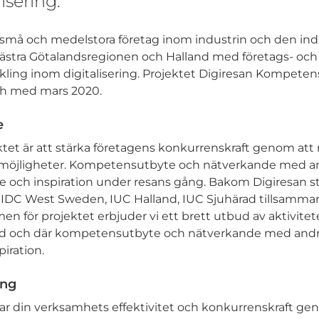
isering.
 små och medelstora företag inom industrin och den ind
Västra Götalandsregionen och Halland med företags- och
ing inom digitalisering. Projektet Digiresan Kompeten
och med mars 2020.
e
tet är att stärka företagens konkurrenskraft genom att 
s möjligheter. Kompetensutbyte och nätverkande med an
e och inspiration under resans gång. Bakom Digiresan s
, IDC West Sweden, IUC Halland, IUC Sjuhärad tillsamm
en för projektet erbjuder vi ett brett utbud av aktivitet
vid och där kompetensutbyte och nätverkande med andr
iration.
ing
lar din verksamhets effektivitet och konkurrenskraft g