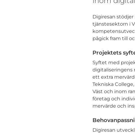
inom digital
Digiresan stödjer
tjänstesektorn i 
kompetensutveckl
pågick fram till 
Projektets syft
Syftet med projek
digitaliseringen
ett extra mervärd
Tekniska College
Väst och inom ram
företag och indi
mervärde och insp
Behovanpassn
Digiresan utveck