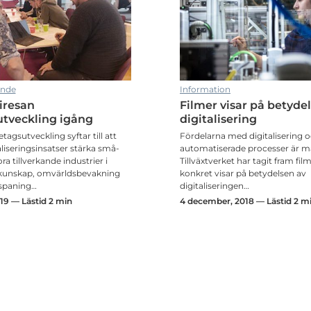
ande
Information
iresan
Filmer visar på betyde
utveckling igång
digitalisering
tagsutveckling syftar till att
Fördelarna med digitalisering 
liseringsinsatser stärka små-
automatiserade processer är m
a tillverkande industrier i
Tillväxtverket har tagit fram fi
 kunskap, omvärldsbevakning
konkret visar på betydelsen av
spaning…
digitaliseringen…
019 — Lästid 2 min
4 december, 2018 — Lästid 2 m