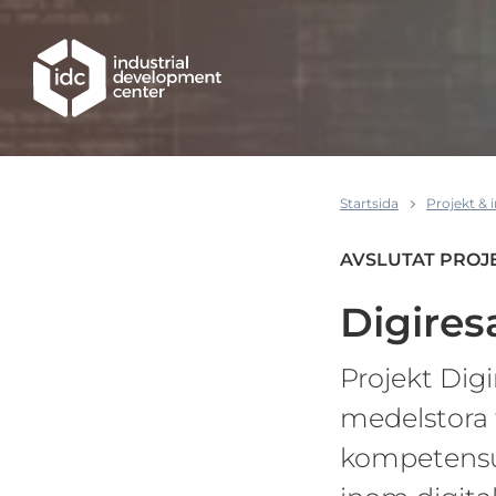
Hoppa till huvudinnehållet
Startsida
Projekt & 
AVSLUTAT PROJ
Digire
Projekt Digi
medelstora 
kompetensu