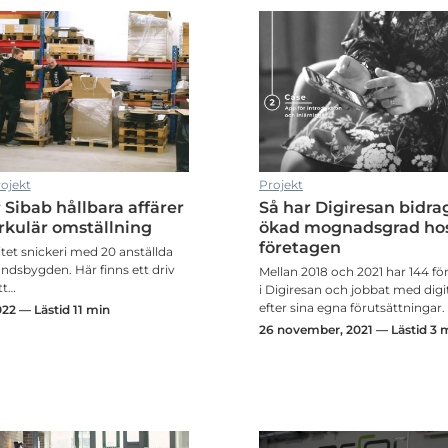
ch Lean
ojekt
Projekt
 Sibab hållbara affärer
Så har Digiresan bidragi
ch Lean
rkulär omställning
ökad mognadsgrad ho
företagen
litet snickeri med 20 anställda
andsbygden. Här finns ett driv
Mellan 2018 och 2021 har 144 fö
tt…
i Digiresan och jobbat med digit
efter sina egna förutsättninga
022 — Lästid 11 min
26 november, 2021 — Lästid 3 