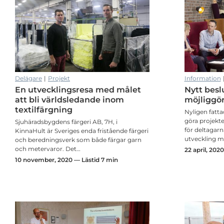
Delägare
|
Projekt
Information
En utvecklingsresa med målet
Nytt beslu
Fokusträff i Monitor gav idéer till uppföljning
att bli världsledande inom
möjliggör
textilfärgning
Nyligen fatta
göra projekte
Sjuhäradsbygdens färgeri AB, 7H, i
för deltagarn
KinnaHult är Sveriges enda fristående färgeri
utveckling m
och beredningsverk som både färgar garn
och metervaror. Det…
22 april, 202
10 november, 2020 — Lästid 7 min
Marie berättar: Detta har hänt i INDIGO under våren