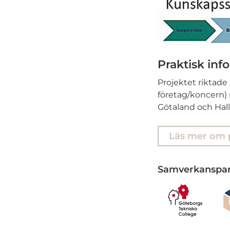
Praktisk inf
Projektet riktade
företag/koncern) 
Götaland och Halla
Läs mer om 
Samverkanspar