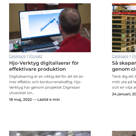
ad hos företagen
Ranaverken utvecklas hållbart genom automation, digitalisering o
Delägare
|
Projekt
Delägare
|
Pr
Hjo-Verktyg digitaliserar för
Så skapar
ad hos företagen
Ranaverken utvecklas hållbart genom automation, digitalisering o
effektivare produktion
genom ci
Digitalisering är en viktig del för att bli än
Tänk dig ett 
mer effektiv och konkurrenskraftig. Hjo-
mitt ute på l
Verktyg har genom projektet Digiresan
och en vilja a
utvecklat sin…
24 januari, 2
18 maj, 2022 — Lästid 4 min
Fokusträff i Monitor gav idéer till uppföljning