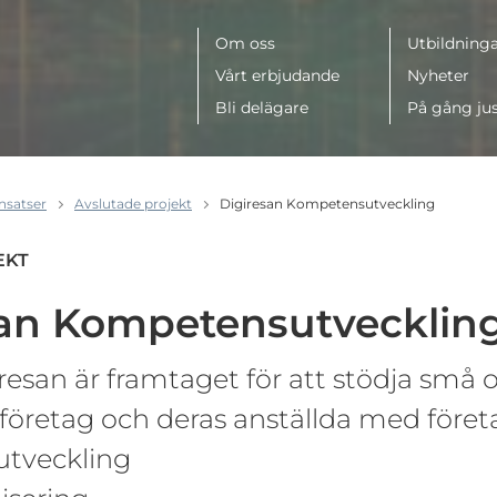
Meny
Om oss
Utbildninga
Vårt erbjudande
Nyheter
Bli delägare
På gång ju
insatser
Avslutade projekt
Digiresan Kompetensutveckling
EKT
san Kompetensutvecklin
resan är framtaget för att stödja små 
företag och deras anställda med föret
tveckling