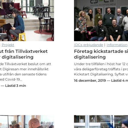
|
Projekt
IDCs erbjudande
|
Information
t från Tillväxtverket
Företag kickstartade s
 digitalisering
digitalisering
de Tillväxtverket beslut om att
Under tre tillfällen i höst har 12
t Digiresan mer innehållsrikt
våra delägarföretag träffats i pr
a utifrån den senaste tidens
Kickstart Digitalisering. Syftet v
ed Covid-19…
16 december, 2019 — Lästid 4 
0 — Lästid 3 min