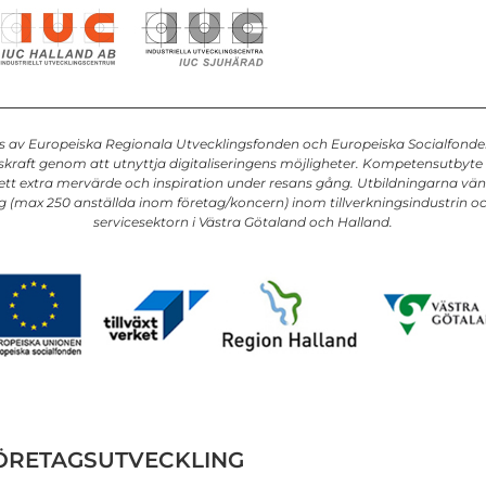
as av Europeiska Regionala Utvecklingsfonden och Europeiska Socialfonden.
kraft genom att utnyttja digitaliseringens möjligheter. Kompetensutby
ett extra mervärde och inspiration under resans gång. Utbildningarna vänd
 (max 250 anställda inom företag/koncern) inom tillverkningsindustrin o
servicesektorn i Västra Götaland och Halland.
FÖRETAGSUTVECKLING