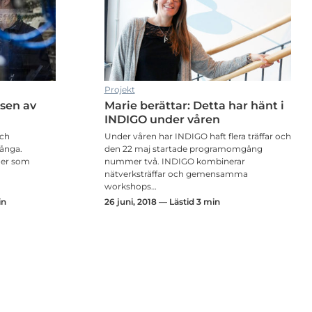
Projekt
lsen av
Marie berättar: Detta har hänt i
INDIGO under våren
och
Under våren har INDIGO haft flera träffar och
ånga.
den 22 maj startade programomgång
lmer som
nummer två. INDIGO kombinerar
nätverksträffar och gemensamma
workshops…
in
26 juni, 2018 — Lästid 3 min