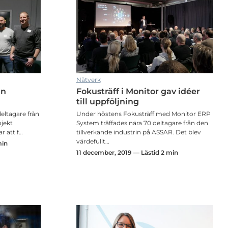
Nätverk
in
Fokusträff i Monitor gav idéer
till uppföljning
 deltagare från
Under höstens Fokusträff med Monitor ERP
ojekt
System träffades nära 70 deltagare från den
ar att f…
tillverkande industrin på ASSAR. Det blev
värdefullt…
min
11 december, 2019 — Lästid 2 min