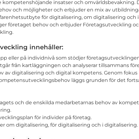
 kompetenshöjande insatser och omvärldsbevakning. D
behov och möjligheter och erbjuder en mix av utbildning
arenhetsutbyte för digitalisering, om digitalisering och i 
gger företaget behov och erbjuder Företagsutveckling o
ling.
eckling innehåller:
upp eller på individnivå som stödjer företagsutvecklingen,
i utgår från kartläggningen och analyserar tillsammans fö
v av digitalisering och digital kompetens. Genom fokus
mpetensutvecklingsbehov läggs grunden för det forts
etagets och de enskilda medarbetarnas behov av kompe
ring.
klingsplan för individer på företag.
r om digitalisering, för digitalisering och i digitalisering.