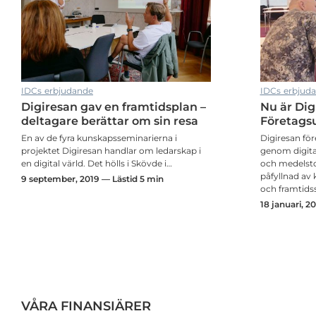
IDCs erbjudande
IDCs erbjud
Digiresan gav en framtidsplan –
Nu är Dig
Marie berättar: Detta har hänt i INDIGO under våren
deltagare berättar om sin resa
Företags
En av de fyra kunskapsseminarierna i
Digiresan före
projektet Digiresan handlar om ledarskap i
genom digita
en digital värld. Det hölls i Skövde i…
och medelstor
påfyllnad av
9 september, 2019 — Lästid 5 min
och framtids
18 januari, 2
VÅRA FINANSIÄRER