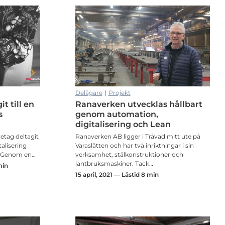
Delägare
|
Projekt
t till en
Ranaverken utvecklas hållbart
s
genom automation,
digitalisering och Lean
retag deltagit
Ranaverken AB ligger i Tråvad mitt ute på
alisering
Varaslätten och har två inriktningar i sin
r. Genom en…
verksamhet, stålkonstruktioner och
lantbruksmaskiner. Tack…
min
15 april, 2021 — Lästid 8 min