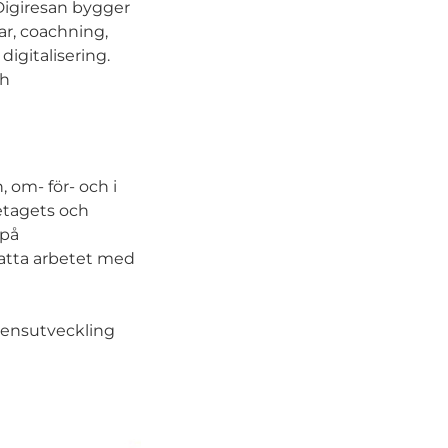
igiresan bygger
ar, coachning,
digitalisering.
ch
 om- för- och i
retagets och
 på
atta arbetet med
tensutveckling