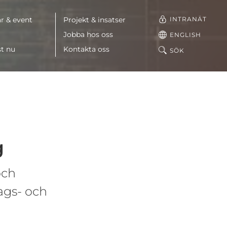
INTRANÄT
r & event
Projekt & insatser
Jobba hos oss
ENGLISH
st nu
Kontakta oss
SÖK
g
och
ags- och