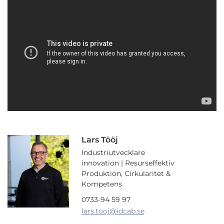
Lars Tööj
Industriutvecklare
innovation | Resurseffektiv
Produktion, Cirkularitet &
Kompetens
0733-94 59 97
lars.tooj
@idcab.se