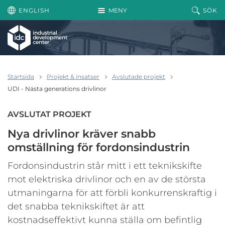
Hoppa till huvudinnehållet
ENGLISH
MENY
SÖK
Startsida
Projekt & insatser
Avslutade projekt
UDI - Nästa generations drivlinor
AVSLUTAT PROJEKT
Nya drivlinor kräver snabb
omställning för fordonsindustrin
Fordonsindustrin står mitt i ett teknikskifte
mot elektriska drivlinor och en av de största
utmaningarna för att förbli konkurrenskraftig i
det snabba teknikskiftet är att
kostnadseffektivt kunna ställa om befintlig