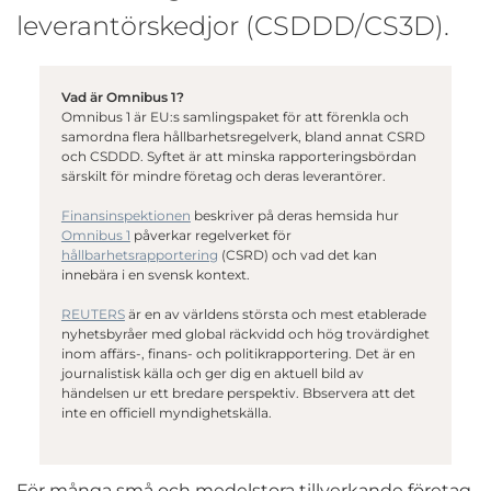
leverantörskedjor (CSDDD/CS3D).
Vad är Omnibus 1?
Omnibus 1 är EU:s samlingspaket för att förenkla och
samordna flera hållbarhetsregelverk, bland annat CSRD
och CSDDD. Syftet är att minska rapporteringsbördan
särskilt för mindre företag och deras leverantörer.
Finansinspektionen
beskriver på deras hemsida hur
Omnibus 1
påverkar regelverket för
hållbarhetsrapportering
(CSRD) och vad det kan
innebära i en svensk kontext.
REUTERS
är en av världens största och mest etablerade
nyhetsbyråer med global räckvidd och hög trovärdighet
inom affärs-, finans- och politikrapportering. Det är en
journalistisk källa och ger dig en aktuell bild av
händelsen ur ett bredare perspektiv. Bbservera att det
inte en officiell myndighetskälla.
För många små och medelstora tillverkande företag