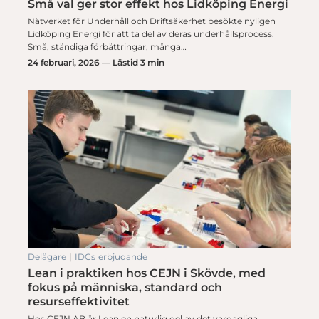
Små val ger stor effekt hos Lidköping Energi
Nätverket för Underhåll och Driftsäkerhet besökte nyligen
Lidköping Energi för att ta del av deras underhållsprocess.
Små, ständiga förbättringar, många…
24 februari, 2026 — Lästid 3 min
Delägare
|
IDCs erbjudande
Lean i praktiken hos CEJN i Skövde, med
fokus på människa, standard och
resurseffektivitet
Hos CEJN AB är Lean en naturlig del av det vardagliga