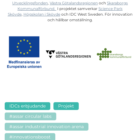
Utvecklingsfonden
,
Västra Götalandsregionen
och
Skaraborgs
Kommunalförbund.
I projektet samverkar
Science Park
Skövde
,
Högskolan i Skövde
och IDC West Sweden. För innovation
och hållbar omställning.
IDCs erbjudande
Projekt
#assar circular labs
#assar industrial innovation arena
#innovationsboost