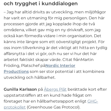
och trygghet i kunddialogen
– Jag har alltid drivits av utveckling, men miljöfrågor
har varit en utmaning för mig personligen. Den här
processen gjorde att jag kopplade ihop de två
områdena, vilket gav mig en ny drivkraft, som jag
också kan förmedla vidare i min organisation. Det
känns inte längre som ett oöverstigligt projekt. För
oss inom tillverkning är det viktigt att hitta en tydlig
affärsnytta i det vi gör, och nu ser vi hur det här
arbetet faktiskt skapar värde. CItat frånMartin
Fröding, Platschef på
Nordic Interior
Productions
som ser stor potential i att kombinera
utveckling och hållbarhet.
Gunilla Karlsson
på
Åbergs Plåt
berättade kort efter
uppstartsträffen att en kund hade frågat om
företaget har en hållbarhetsrapport enligt
GHG-
protokollet
(Greenhouse Gas Protocol).