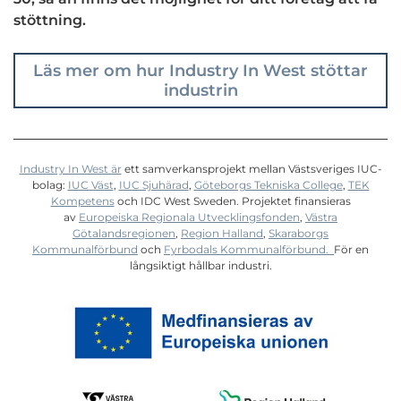
stöttning.
Läs mer om hur Industry In West stöttar
industrin
Industry In West är
ett samverkansprojekt mellan Västsveriges IUC-
bolag:
IUC Väst
,
IUC Sjuhärad
,
Göteborgs Tekniska College
,
TEK
Kompetens
och IDC West Sweden. Projektet finansieras
av
Europeiska Regionala Utvecklingsfonden
,
Västra
Götalandsregionen
,
Region Halland
,
Skaraborgs
Kommunalförbund
och
Fyrbodals Kommunalförbund.
För en
långsiktigt hållbar industri.