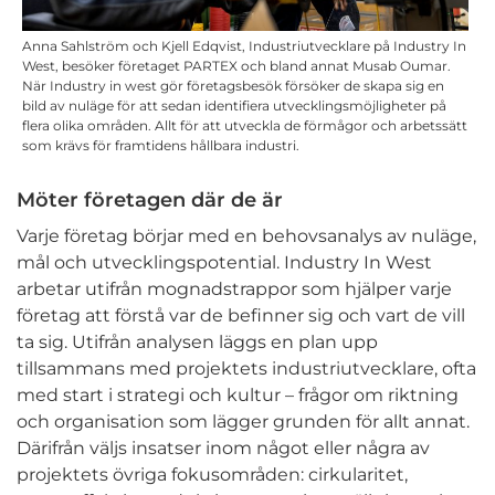
Anna Sahlström och Kjell Edqvist, Industriutvecklare på Industry In
West, besöker företaget PARTEX och bland annat Musab Oumar.
När Industry in west gör företagsbesök försöker de skapa sig en
bild av nuläge för att sedan identifiera utvecklingsmöjligheter på
flera olika områden. Allt för att utveckla de förmågor och arbetssätt
som krävs för framtidens hållbara industri.
Möter företagen där de är
Varje företag börjar med en behovsanalys av nuläge,
mål och utvecklingspotential. Industry In West
arbetar utifrån mognadstrappor som hjälper varje
företag att förstå var de befinner sig och vart de vill
ta sig. Utifrån analysen läggs en plan upp
tillsammans med projektets industriutvecklare, ofta
med start i strategi och kultur ­– frågor om riktning
och organisation som lägger grunden för allt annat.
Därifrån väljs insatser inom något eller några av
projektets övriga fokusområden: cirkularitet,