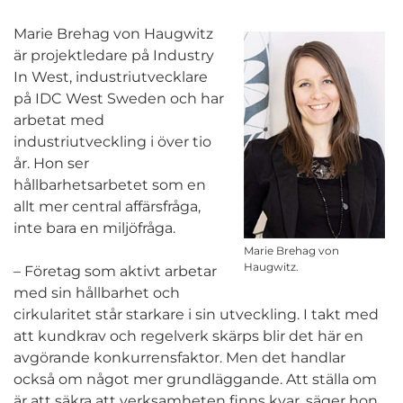
Marie Brehag von Haugwitz
är projektledare på Industry
In West, industriutvecklare
på IDC West Sweden och har
arbetat med
industriutveckling i över tio
år. Hon ser
hållbarhetsarbetet som en
allt mer central affärsfråga,
inte bara en miljöfråga.
Marie Brehag von
Haugwitz.
– Företag som aktivt arbetar
med sin hållbarhet och
cirkularitet står starkare i sin utveckling. I takt med
att kundkrav och regelverk skärps blir det här en
avgörande konkurrensfaktor. Men det handlar
också om något mer grundläggande. Att ställa om
är att säkra att verksamheten finns kvar, säger hon.