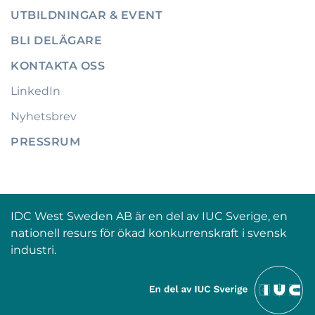
UTBILDNINGAR & EVENT
BLI DELÄGARE
KONTAKTA OSS
LinkedIn
Nyhetsbrev
PRESSRUM
IDC West Sweden AB är en del av IUC Sverige, en
nationell resurs för ökad konkurrenskraft i svensk
industri.