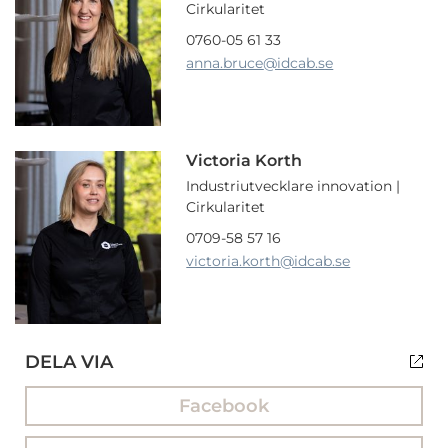
Cirkularitet
0760-05 61 33
anna.bruce
@idcab.se
Victoria Korth
Industriutvecklare innovation |
Cirkularitet
0709-58 57 16
victoria.korth
@idcab.se
DELA VIA
Facebook