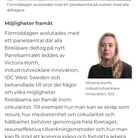
Förmiddagen avslutades med ett panelsamtal på scenen med alla
deltagare.
Möjligheter framåt
Förmiddagen avslutades med
ett panelsamtal där alla
föreläsare deltog på nytt.
Panelsamtalet leddes av
Victoria Korth,
industriutvecklare innovation,
IDC West Sweden och
Victoria Korth,
behandlade till stor del frågor
Industriutvecklare
om vilka möjligheter
Innovation, IDC
föreläsarna ser framåt inom
cirkularitet. Till exempel hur man kan se skräp som
resurs, hur medvetenhet om cirkularitet och
hållbarhet behöver genomsyra hela företaget,
resurseffektiva tillverkningsmetoder och hur man
kan få stöd att komma igång och fortsätta arbeta