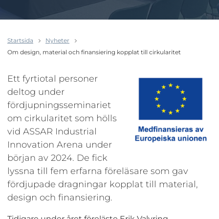
Startsida
Nyheter
Om design, material och finansiering kopplat till cirkularitet
Ett fyrtiotal personer
deltog under
fördjupningsseminariet
om cirkularitet som hölls
vid ASSAR Industrial
Innovation Arena under
början av 2024. De fick
lyssna till
fem erfarna föreläsare som gav
fördjupade dragningar kopplat till material,
design och finansiering.
Tidigare under året föreläste Erik Valvring,