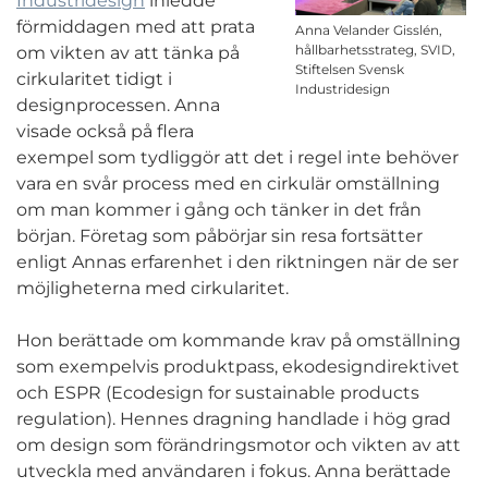
Industridesign
inledde
förmiddagen med att prata
Anna Velander Gisslén,
hållbarhetsstrateg, SVID,
om vikten av att tänka på
Stiftelsen Svensk
cirkularitet tidigt i
Industridesign
designprocessen. Anna
visade också på flera
exempel som tydliggör att det i regel inte behöver
vara en svår process med en cirkulär omställning
om man kommer i gång och tänker in det från
början. Företag som påbörjar sin resa fortsätter
enligt Annas erfarenhet i den riktningen när de ser
möjligheterna med cirkularitet.
Hon berättade om kommande krav på omställning
som exempelvis produktpass, ekodesigndirektivet
och ESPR (Ecodesign for sustainable products
regulation). Hennes dragning handlade i hög grad
om design som förändringsmotor och vikten av att
utveckla med användaren i fokus. Anna berättade