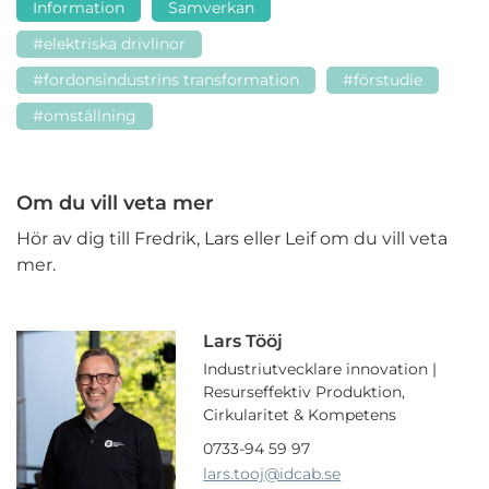
Information
Samverkan
#elektriska drivlinor
#fordonsindustrins transformation
#förstudie
#omställning
Om du vill veta mer
Hör av dig till Fredrik, Lars eller Leif om du vill veta
mer.
Lars Tööj
Industriutvecklare innovation |
Resurseffektiv Produktion,
Cirkularitet & Kompetens
0733-94 59 97
lars.tooj
@idcab.se