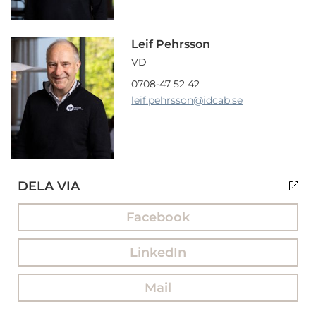
Leif Pehrsson
VD
0708-47 52 42
leif.pehrsson
@idcab.se
DELA VIA
Facebook
LinkedIn
Mail