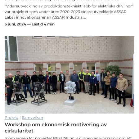
”Vidareutveckling av produktionstekniskt labb för elektriska drivlinor”
var projektet som under åren 2020-2023 vidareutvecklade ASSAR
Labs i innovationsarenan ASSAR Industrial…
5 juni, 2024 — Lästid 4 min
Projekt
|
Samverkan
Workshop om ekonomisk motivering av
cirkularitet
Inom ramen för projektet REFUSE hölls nyligen en workshop om att