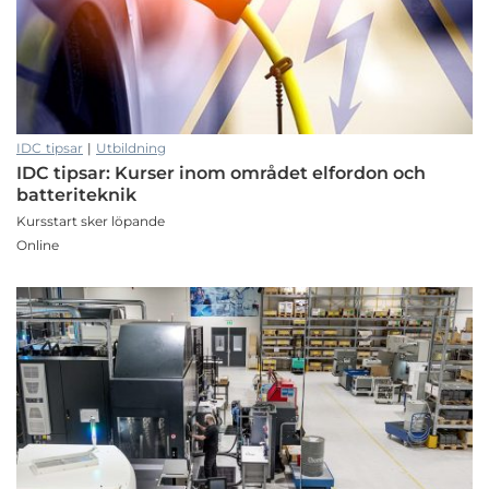
IDC tipsar
|
Utbildning
IDC tipsar: Kurser inom området elfordon och
batte­ri­teknik
Kursstart sker löpande
Online