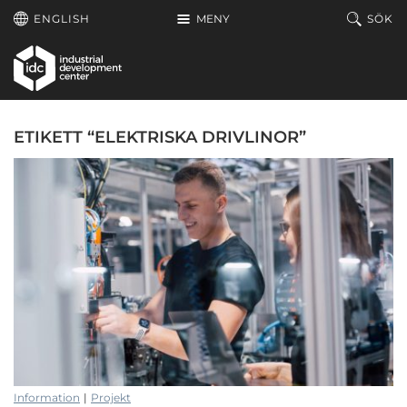
Hoppa till huvudinnehållet
ENGLISH
MENY
SÖK
ETIKETT “ELEKTRISKA DRIVLINOR”
Information
|
Projekt