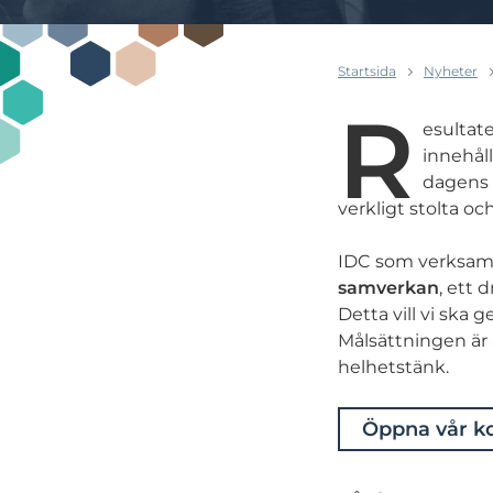
Startsida
Nyheter
R
esultat
innehåll
dagens 
verkligt stolta oc
IDC som verksamh
samverkan
, ett d
Detta vill vi ska
Målsättningen är 
helhetstänk.
Öppna vår 