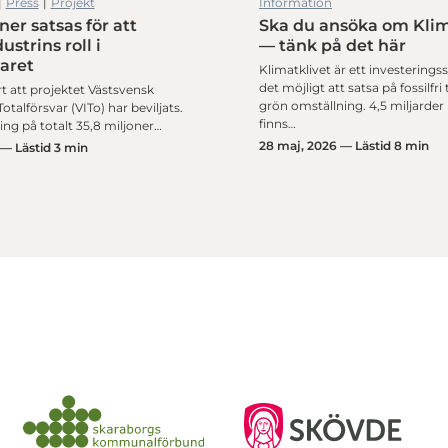
|
Press
|
Projekt
Information
ner satsas för att
Ska du ansöka om Klim
ustrins roll i
— tänk på det här
varet
Klimatklivet är ett investering
det möjligt att satsa på fossilfri
rt att projektet Västsvensk
grön omställning. 4,5 miljarder
otalförsvar (VITo) har beviljats.
finns…
ng på totalt 35,8 miljoner…
28 maj, 2026 — Lästid 8 min
 — Lästid 3 min