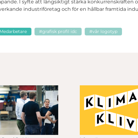
pande. I syfte att långsiktigt stärka konkurrenskrafte
lverkande industriföretag och för en hållbar framtida indus
Medarbetare
#grafisk profil idc
#vår logotyp