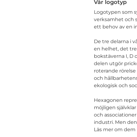
Vår logotyp
Logotypen som sym
verksamhet och s
ett behov av en 
De tre delarna i v
en helhet, det tre
bokstäverna I, D 
delen utgör prick
roterande rörelse 
och hållbarheten
ekologisk och soci
Hexagonen repres
möjligen självkla
och associationer 
industri. Men den 
Läs mer om dem i