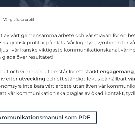
Vår grafiska profil
et av vårt gemensamma arbete och vår strävan för en bet
srik grafisk profil är på plats. Vår logotyp, symbolen för vå
ljus i vår kanske viktigaste kommunikationskanal, vår he
h glada över resultatet!
et och vi medarbetare står för ett starkt
engagemang
riv efter
utveckling
och ett ständigt fokus på hållbart
vä
 genomsyra inte bara vårt arbete utan även vår kommunik
att vår kommunikation ska präglas av ökad kontakt, tydl
kommunikationsmanual som PDF