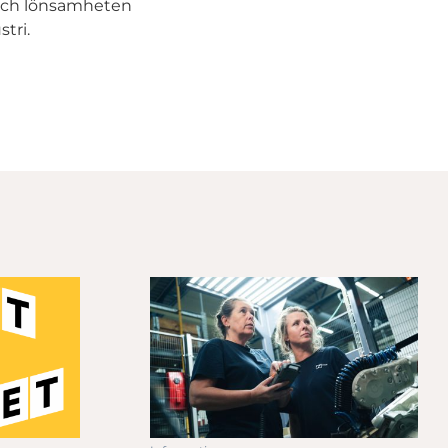
n och lönsamheten
tri.