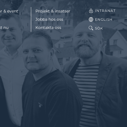
INTRANÄT
r & event
Projekt & insatser
Jobba hos oss
ENGLISH
st nu
Kontakta oss
SÖK
Facebook
LinkedIn
Mail