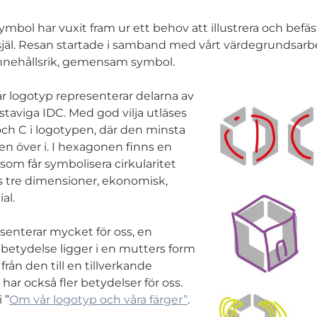
bol har vuxit fram ur ett behov att illustrera och befä
jäl. Resan startade i samband med vårt värdegrundsarb
innehållsrik, gemensam symbol.
år logotyp representerar delarna av
staviga IDC. Med god vilja utläses
och C i logotypen, där den minsta
en över i. I hexagonen finns en
som får symbolisera cirkularitet
s tre dimensioner, ekonomisk,
al.
enterar mycket för oss, en
r betydelse ligger i en mutters form
från den till en tillverkande
har också fler betydelser för oss.
 ”
Om vår logotyp och våra färger”
.