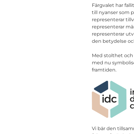
Färgvalet har falli
till nyanser som p
representerar til
representerar män
representerar utve
den betydelse och
Med stolthet och 
med nu symboliser
framtiden.
Vi bär den tills