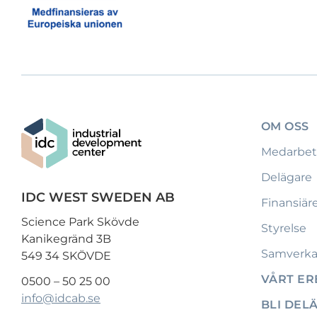
OM OSS
Medarbet
Delägare
IDC WEST SWEDEN AB
Finansiär
Science Park Skövde
Styrelse
Kanikegränd 3B
Samverka
549 34 SKÖVDE
VÅRT E
0500 – 50 25 00
info@idcab.se
BLI DEL