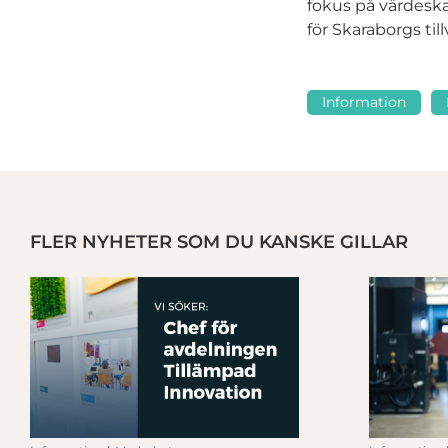
fokus på värdeska
för Skaraborgs til
Information
FLER NYHETER SOM DU KANSKE GILLAR
r
Aktuella investeringsstöd för en framtidssäkrad produktion