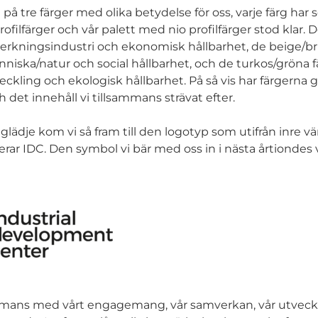
t på tre färger med olika betydelse för oss, varje färg har 
rofilfärger och vår palett med nio profilfärger stod klar. 
lverkningsindustri och ekonomisk hållbarhet, de beige/b
niska/natur och social hållbarhet, och de turkos/gröna 
ckling och ekologisk hållbarhet. På så vis har färgerna g
 det innehåll vi tillsammans strävat efter.
glädje kom vi så fram till den logotyp som utifrån inre vä
ar IDC. Den symbol vi bär med oss in i nästa årtiondes 
ammans med vårt engagemang, vår samverkan, vår utveckl