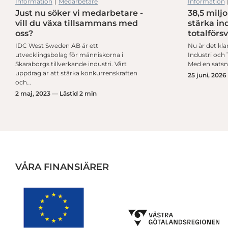
Information
|
Medarbetare
Information
Just nu söker vi medarbetare -
38,5 miljo
r
Aktuella investeringsstöd för en framtidssäkrad produktion
vill du växa tillsammans med
stärka ind
oss?
totalförs
IDC West Sweden AB är ett
Nu är det kla
utvecklingsbolag för människorna i
Industri och T
Skaraborgs tillverkande industri. Vårt
Med en satsni
uppdrag är att stärka konkurrenskraften
25 juni, 2026
och…
2 maj, 2023 — Lästid 2 min
VÅRA FINANSIÄRER