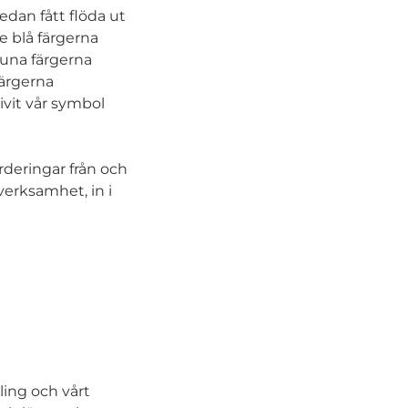
sedan fått flöda ut
De blå färgerna
runa färgerna
färgerna
ivit vår symbol
rderingar från och
verksamhet, in i
ing och vårt