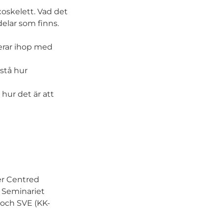
oskelett. Vad det
delar som finns.
erar ihop med
stå hur
hur det är att
er Centred
 Seminariet
 och SVE (KK-