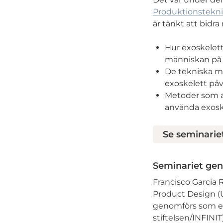
Produktionstekni
är tänkt att bidra
Hur exoskelett
människan på 
De tekniska m
exoskelett på
Metoder som an
använda exoske
Se seminarie
Seminariet ge
Francisco Garcia 
Product Design (U
genomförs som en
stiftelsen/INFINIT