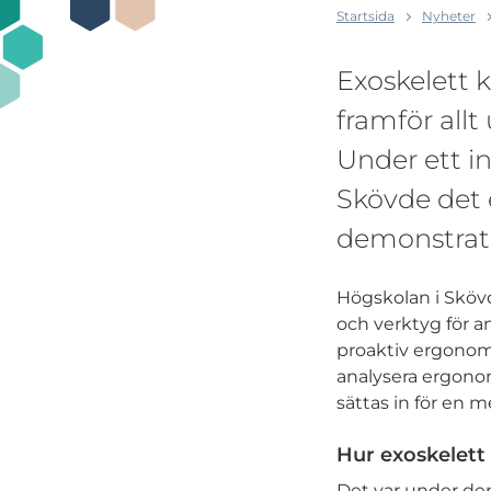
Startsida
Nyheter
Exoskelett 
framför allt
Under ett i
Skövde det 
demonstrato
Högskolan i Sköv
och verktyg för 
proaktiv ergonom
analysera ergonom
sättas in för en m
Hur exoskelett
Det var under de