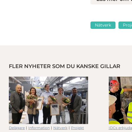
Nätverk
Proj
FLER NYHETER SOM DU KANSKE GILLAR
tliga processer
Affärssystem i praktiken hos NSI i Skövde
Delägare
|
Information
|
Nätverk
|
Projekt
IDCs erbjud