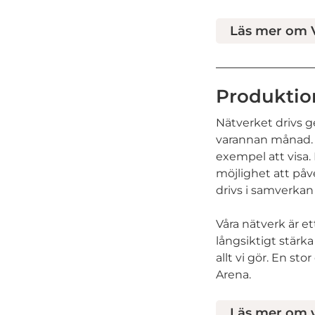
Läs mer om V
Produktio
Nätverket drivs 
varannan månad. O
exempel att visa
möjlighet att på
drivs i samverka
Våra nätverk är et
långsiktigt stärka
allt vi gör. En st
Arena.
Läs mer om v