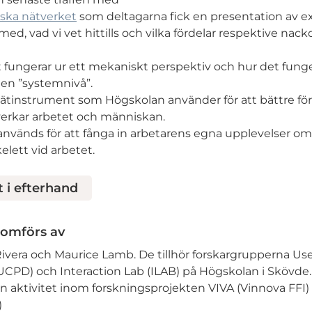
ska nätverket
som deltagarna fick en presentation av ex
 med, vad vi vet hittills och vilka fördelar respektive nack
 fungerar ur ett mekaniskt perspektiv och hur det fung
en ”systemnivå”.
ätinstrument som Högskolan använder för att bättre för
verkar arbetet och människan.
vänds för att fånga in arbetarens egna upplevelser om 
lett vid arbetet.
t i efterhand
nomförs av
Rivera och Maurice Lamb. De tillhör forskargrupperna Us
CPD) och Interaction Lab (ILAB) på Högskolan i Skövde.
 aktivitet inom forskningsprojekten VIVA (Vinnova FFI)
)