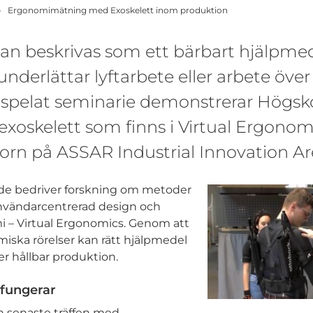
Ergonomimätning med Exoskelett inom produktion
kan beskrivas som ett bärbart hjälpm
 underlättar lyftarbete eller arbete över
nspelat seminarie demonstrerar Högsko
exoskelett som finns i Virtual Ergonom
rn på ASSAR Industrial Innovation Ar
de bedriver forskning om metoder
användarcentrerad design och
i – Virtual Ergonomics. Genom att
iska rörelser kan rätt hjälpmedel
er hållbar produktion.
 fungerar
n senaste träffen med