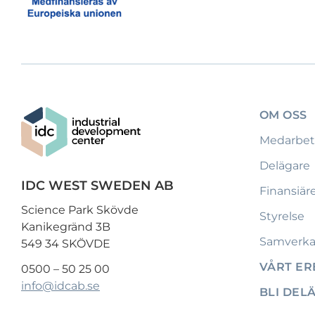
OM OSS
Medarbet
Delägare
IDC WEST SWEDEN AB
Finansiär
Science Park Skövde
Styrelse
Kanikegränd 3B
Samverka
549 34 SKÖVDE
VÅRT E
0500 – 50 25 00
info@idcab.se
BLI DEL