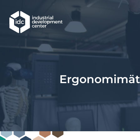
Hoppa till huvudinnehållet
Ergonomimätn