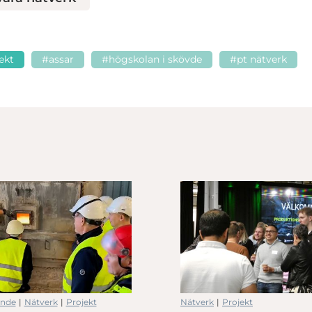
ekt
#assar
#högskolan i skövde
#pt nätverk
ande
|
Nätverk
|
Projekt
Nätverk
|
Projekt