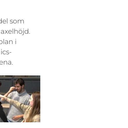
edel som
 axelhöjd.
lan i
ics-
ena.