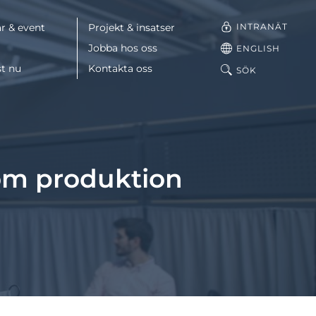
INTRANÄT
r & event
Projekt & insatser
Jobba hos oss
ENGLISH
st nu
Kontakta oss
SÖK
Facebook
LinkedIn
om produktion
Mail