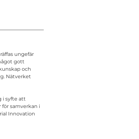
räffas ungefär
något gott
e kunskap och
g. Nätverket
i syfte att
r för samverkan i
rial Innovation