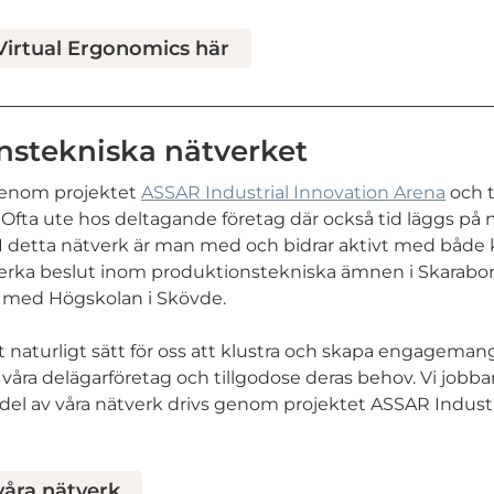
irtual Ergonomics här
nstekniska nätverket
genom projektet
ASSAR Industrial Innovation Arena
och t
fta ute hos deltagande företag där också tid läggs på 
. I detta nätverk är man med och bidrar aktivt med båd
verka beslut inom produktionstekniska ämnen i Skarabor
n med Högskolan i Skövde.
t naturligt sätt för oss att klustra och skapa engagemang 
 våra delägarföretag och tillgodose deras behov. Vi jobba
or del av våra nätverk drivs genom projektet ASSAR Indust
åra nätverk