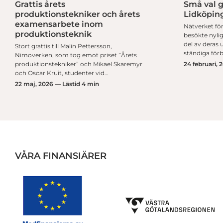
Grattis årets
Små val g
tliga processer
Affärssystem i praktiken hos NSI i Skövde
produktionstekniker och årets
Lidköpin
examensarbete inom
Nätverket för
produktionsteknik
besökte nylig
del av deras 
Stort grattis till Malin Pettersson,
ständiga för
Nimoverken, som tog emot priset ”Årets
produktionstekniker” och Mikael Skaremyr
24 februari, 
och Oscar Kruit, studenter vid…
22 maj, 2026 — Lästid 4 min
VÅRA FINANSIÄRER