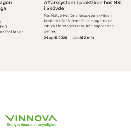
dagen
Affärssystem i praktiken hos NSI
iga
i Skövde
När Nätverket för affärssystem nyligen
besökte NSI i Skövde fick deltagarna en
s
inblick i företagets resa, från papper och
SSAR
penna…
a för i år var
24 april, 2026 — Lästid 2 min