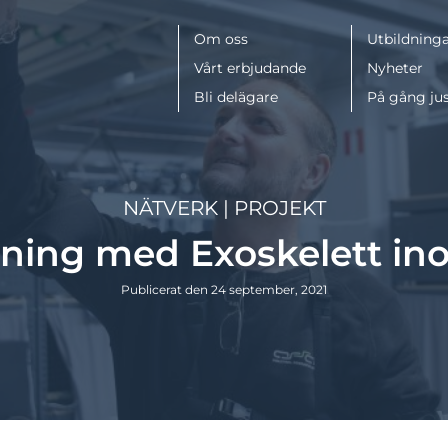
Meny
Om oss
Utbildninga
Vårt erbjudande
Nyheter
Bli delägare
På gång ju
NÄTVERK
|
PROJEKT
ing med Exoskelett in
Publicerat den 24 september, 2021