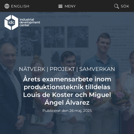
Hoppa till huvudinnehållet
ENGLISH
MENY
SÖK
NÄTVERK
|
PROJEKT
|
SAMVERKAN
Årets examensarbete inom
produktionsteknik tilldelas
Louis de Koster och Miguel
Ángel Álvarez
Publicerat den 26 maj, 2025