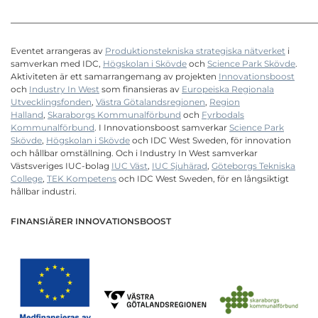
______________________________________________________
Eventet arrangeras av
Produktionstekniska strategiska nätverket
i
samverkan med IDC,
Högskolan i Skövde
och
Science Park Skövde
.
Aktiviteten är ett samarrangemang av projekten
Innovationsboost
och
Industry In West
som finansieras av
Europeiska Regionala
Utvecklingsfonden
,
Västra Götalandsregionen
,
Region
Halland
,
Skaraborgs Kommunalförbund
och
Fyrbodals
Kommunalförbund
. I Innovationsboost samverkar
Science Park
Skövde
,
Högskolan i Skövde
och IDC West Sweden, för innovation
och hållbar omställning. Och i Industry In West samverkar
Västsveriges IUC-bolag
IUC Väst
,
IUC Sjuhärad
,
Göteborgs Tekniska
College
,
TEK Kompetens
och IDC West Sweden, för en långsiktigt
hållbar industri.
FINANSIÄRER INNOVATIONSBOOST