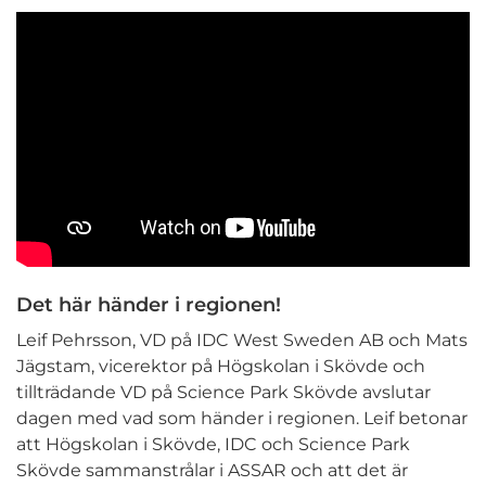
Det här händer i regionen!
Leif Pehrsson, VD på IDC West Sweden AB och Mats
Jägstam, vicerektor på Högskolan i Skövde och
tillträdande VD på Science Park Skövde avslutar
dagen med vad som händer i regionen. Leif betonar
att Högskolan i Skövde, IDC och Science Park
Skövde sammanstrålar i ASSAR och att det är