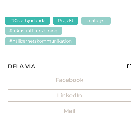
IDCs erbjudande
Projekt
#catalyst
#fokusträff försäljning
#hållbarhetskommunikation
DELA VIA
Facebook
LinkedIn
Mail