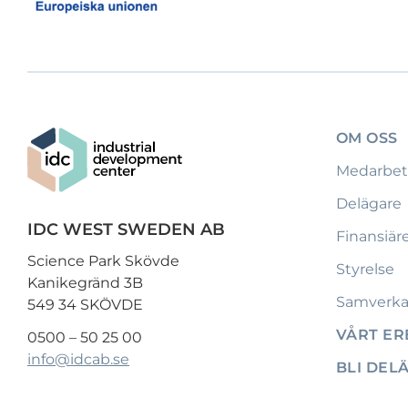
OM OSS
Medarbet
Delägare
IDC WEST SWEDEN AB
Finansiär
Science Park Skövde
Styrelse
Kanikegränd 3B
Samverka
549 34 SKÖVDE
VÅRT E
0500 – 50 25 00
info@idcab.se
BLI DEL