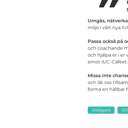
Umgås, nätverka 
miljö i vårt nya IU
Passa också på oc
och coachande me
och hjälpa er i e
emot IUC-Caféet.
Missa inte chans
och låt oss tills
forma en hållbar f
Delägare
ID