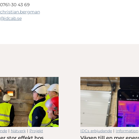
0761-30 43 69
christian.bergman
@idcab.se
rd och resurseffektivitet
ande
|
Nätverk
|
Projekt
IDCs erbjudande
|
Information
er stor effekt hos
Vägen till en mer ener
rd och resurseffektivitet