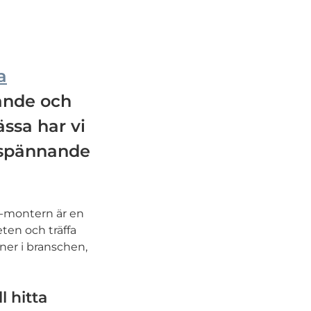
a
ande och
ässa har vi
r spännande
UC-montern är en
eten och träffa
ner i branschen,
l hitta