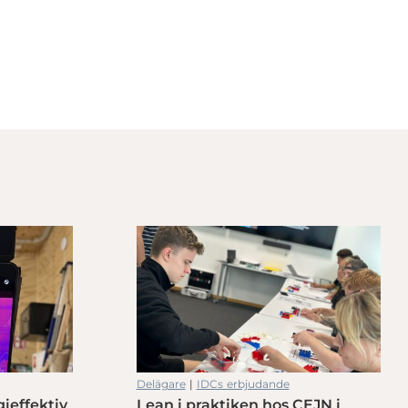
Delägare
|
IDCs erbjudande
gieffektiv
Lean i praktiken hos CEJN i