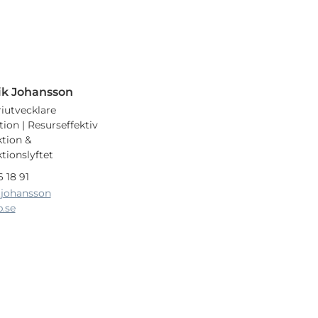
ik Johansson
riutvecklare
ion | Resurseffektiv
tion &
tionslyftet
 18 91
k.johansson
.se