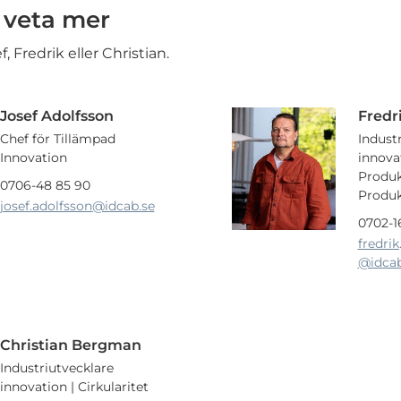
 veta mer
f, Fredrik eller Christian.
Josef Adolfsson
Fredr
Chef för Tillämpad
Indust
Innovation
innovat
Produk
0706-48 85 90
Produk
josef.adolfsson
@idcab.se
0702-16
fredri
@idcab
Christian Bergman
Industriutvecklare
innovation | Cirkularitet