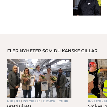
FLER NYHETER SOM DU KANSKE GILLAR
Lean i praktiken hos CEJN i Skövde, med fokus på människa, standa
Delägare
|
Information
|
Nätverk
|
Projekt
IDCs erbjud
Grattis årets
Små val g
Lean i praktiken hos CEJN i Skövde, med fokus på människa, standa