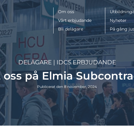
Meny
Om oss
Utbildninga
Vårt erbjudande
Nyheter
Bli delägare
På gång ju
DELÄGARE
|
IDCS ERBJUDANDE
 oss på Elmia Subcontra
Publicerat den 8 november, 2024