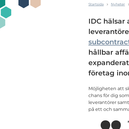
Startsida
Nyheter
IDC hälsar 
leverantör
subcontrac
hållbar aff
expanderat
företag ino
Möjligheten att s
chans för dig som 
leverantörer samt
på ett och samma 