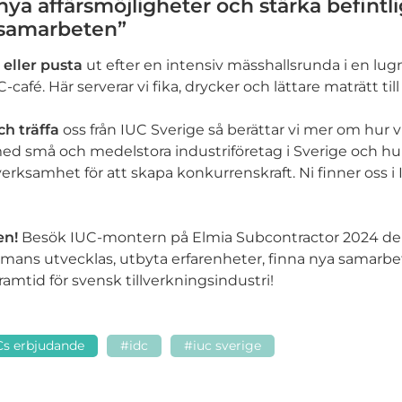
nya affärsmöjligheter och stärka befintl
samarbeten”
eller pusta
ut efter en intensiv mässhallsrunda i en lug
C-café. Här serverar vi fika, drycker och lättare maträtt til
h träffa
oss från IUC Sverige så berättar vi mer om hur vi
d små och medelstora industriföretag i Sverige och hur
r verksamhet för att skapa konkurrenskraft. Ni finner oss 
en!
Besök IUC-montern på Elmia Subcontractor 2024 de
ammans utvecklas, utbyta erfarenheter, finna nya samarb
ramtid för svensk tillverkningsindustri!
Cs erbjudande
#idc
#iuc sverige