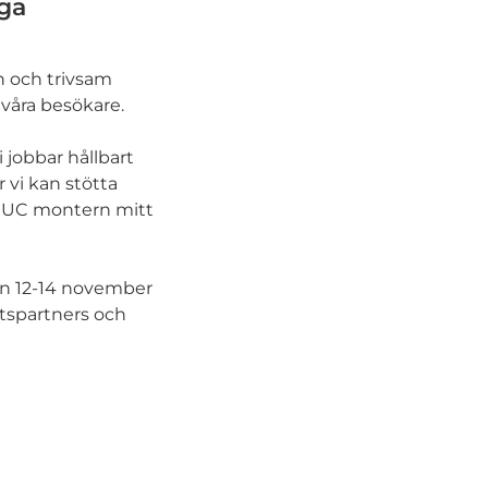
iga
n och trivsam
l våra besökare.
 jobbar hållbart
 vi kan stötta
i IUC montern mitt
n 12-14 november
etspartners och