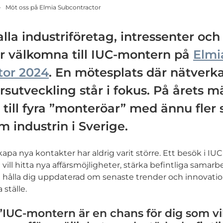
Möt oss på Elmia Subcontractor
alla industriföretag, intressenter och
er välkomna till IUC-montern på
Elmi
tor 2024
. En mötesplats där nätverk
ärsutveckling står i fokus. På årets m
 till fyra ”monteröar” med ännu fle
m industrin i Sverige.
kapa nya kontakter har aldrig varit större. Ett besök i I
vill hitta nya affärsmöjligheter, stärka befintliga samarb
 hålla dig uppdaterad om senaste trender och innovatio
ställe.
”IUC-montern är en chans för dig som vil