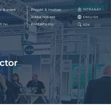
INTRANÄT
r & event
Projekt & insatser
Jobba hos oss
ENGLISH
st nu
Kontakta oss
SÖK
Facebook
LinkedIn
ctor
Mail