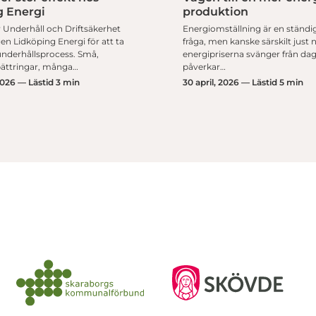
g Energi
produktion
 Underhåll och Driftsäkerhet
Energiomställning är en ständig
en Lidköping Energi för att ta
fråga, men kanske särskilt just 
underhållsprocess. Små,
energipriserna svänger från dag 
bättringar, många…
påverkar…
2026 — Lästid 3 min
30 april, 2026 — Lästid 5 min