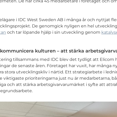
äkerheten. De har cirka 45 medarbetare i företaget och o
delägare i IDC West Sweden AB i många år och nyttjat fler
cklingsprojekt. De genomgick nyligen en hel utvecklin
tan
och tar löpande hjälp i sin utveckling genom
katalys
 kommunicera kulturen – att stärka arbetsgivar
ering tillsammans med IDC blev det tydligt att Elicom 
ringar de senaste åren. Företaget har vuxit, har många n
a stora utvecklingskliv i närtid. Ett strategiarbete i le
de viktigaste prioriteringarna just nu är medarbetarna, b
iga och att stärka arbetsgivarvarumärket i syfte att attr
rdegrundsarbete.