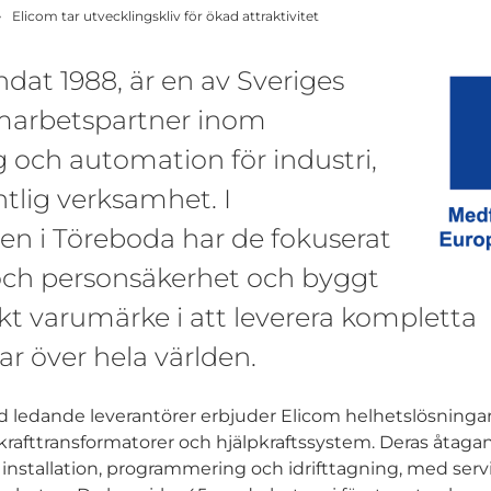
Elicom tar utvecklingskliv för ökad attraktivitet
dat 1988, är en av Sveriges
marbetspartner inom
ng och automation för industri,
tlig verksamhet. I
n i Töreboda har de fokuserat
 och personsäkerhet och byggt
rkt varumärke i att leverera kompletta
ar över hela världen.
d ledande leverantörer erbjuder Elicom helhetslösninga
rafttransformatorer och hjälpkraftssystem. Deras åtagan
ll installation, programmering och idrifttagning, med ser