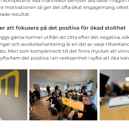
h kompetens. Alla människor behöver alla delar i någon 
re motivationen så ger det ofta ökat engagemang vilket o
trade resultat.
r att fokusera på det positiva för ökad stolthet
ggs gärna normer utifrån att titta efter det negativa, sö
ngar och avvikelsehantering är en del av varje tillverkan
plats. Men som komplement till det finns mycket att vinn
 lyfta fram det positiva i en verksamhet i syfte att öka kän