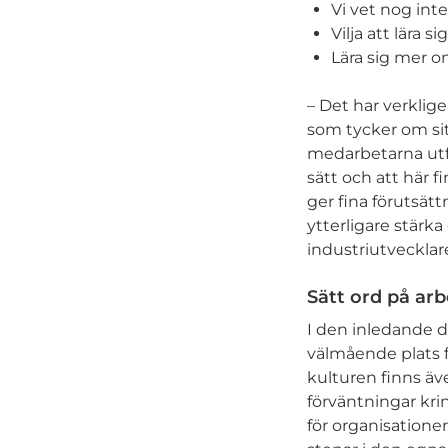
Vi vet nog inte
Vilja att lära s
Lära sig mer o
– Det har verklig
som tycker om sit
medarbetarna utfor
sätt och att här f
ger fina förutsätt
ytterligare stärk
industriutvecklare
Sätt ord på arb
I den inledande 
välmående plats fö
kulturen finns äve
förväntningar krin
för organisatione