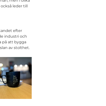
mån, men i olika
ckså leder till
kandet efter
de industri och
a på att bygga
slan av stolthet.