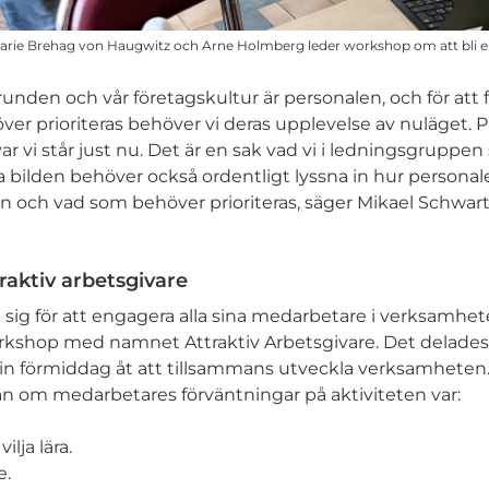
Marie Brehag von Haugwitz och Arne Holmberg leder workshop om att bli e
unden och vår företagskultur är personalen, och för att f
r prioriteras behöver vi deras upplevelse av nuläget. På 
ar vi står just nu. Det är en sak vad vi i ledningsgruppen
la bilden behöver också ordentligt lyssna in hur personal
en och vad som behöver prioriteras, säger Mikael Schwar
raktiv arbetsgivare
ig för att engagera alla sina medarbetare i verksamheten
orkshop med namnet Attraktiv Arbetsgivare. Det delades i
in förmiddag åt att tillsammans utveckla verksamheten.
n om medarbetares förväntningar på aktiviteten var:
ilja lära.
e.