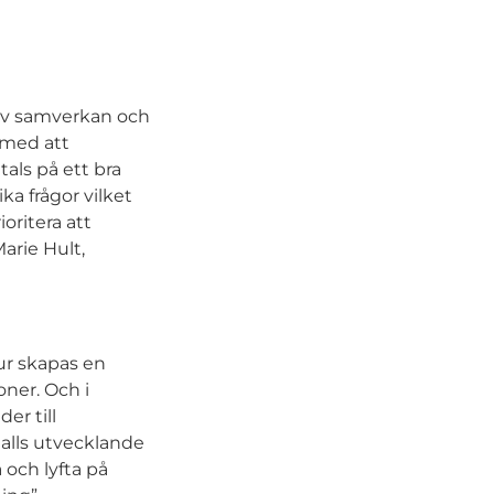
d av samverkan och
 med att
tals på ett bra
ka frågor vilket
ioritera att
arie Hult,
ur skapas en
oner. Och i
er till
 alls utvecklande
 och lyfta på