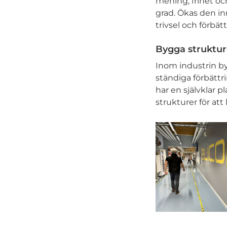
mening, frihet oc
grad. Ökas den in
trivsel och förbät
Bygga strukture
Inom industrin by
ständiga förbättri
har en självklar 
strukturer för att