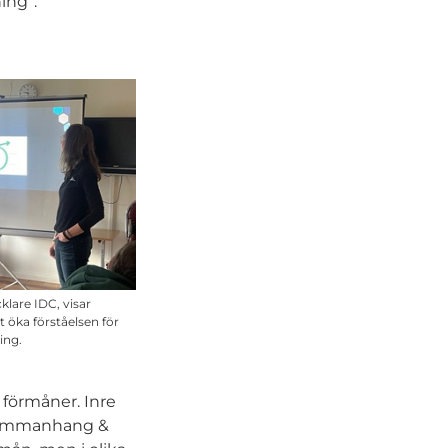
ing”.
klare IDC, visar
t öka förståelsen för
ing.
 förmåner. Inre
; sammanhang &