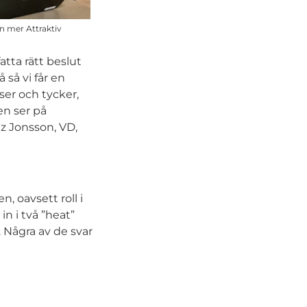
n mer Attraktiv
atta rätt beslut
så vi får en
 ser och tycker,
en ser på
tz Jonsson, VD,
, oavsett roll i
n i två ”heat”
 Några av de svar