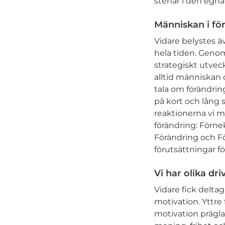
stenar i den egna
Människan i för
Vidare belystes ä
hela tiden. Genom
strategiskt utvec
alltid människan o
tala om förändrin
på kort och lång s
reaktionerna vi mä
förändring: Förnek
Förändring och F
förutsättningar fö
Vi har olika dr
Vidare fick deltag
motivation. Yttre 
motivation prägla