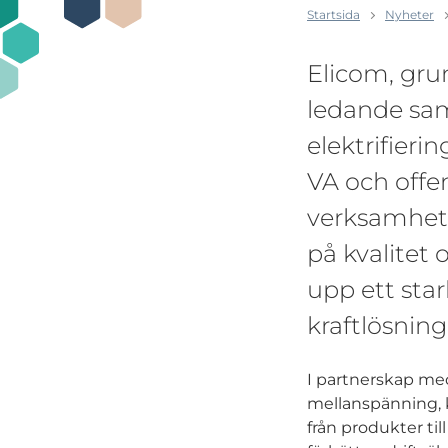
Startsida
Nyheter
Elicom, grun
ledande sa
elektrifieri
VA och offen
verksamhete
på kvalitet
upp ett sta
kraftlösning
I partnerskap me
mellanspänning, k
från produkter ti