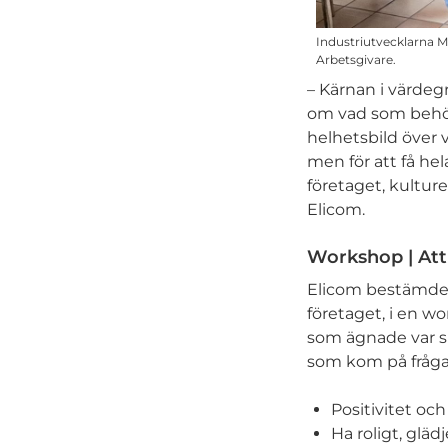
Industriutvecklarna 
Arbetsgivare.
– Kärnan i värdegr
om vad som behöve
helhetsbild över v
men för att få he
företaget, kultur
Elicom.
Workshop | Att
Elicom bestämde s
företaget, i en w
som ägnade var s
som kom på fråga
Positivitet och v
Ha roligt, glädj