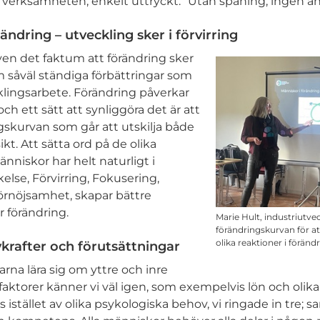
 verksamheten, enkelt uttryckt: ”Utan spaning, ingen an
ändring – utveckling sker i förvirring
ven det faktum att förändring sker
 såväl ständiga förbättringar som
klingsarbete. Förändring påverkar
ch ett sätt att synliggöra det är att
gskurvan som går att utskilja både
ikt. Att sätta ord på de olika
nniskor har helt naturligt i
else, Förvirring, Fokusering,
örnöjsamhet, skapar bättre
r förändring.
Marie Hult, industriutvec
förändringskurvan för at
olika reaktioner i förändr
ivkrafter och förutsättningar
arna lära sig om yttre och inre
faktorer känner vi väl igen, som exempelvis lön och olika
s istället av olika psykologiska behov, vi ringade in tre