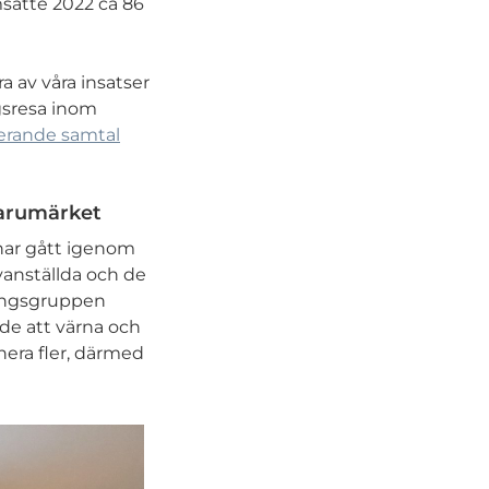
msatte 2022 ca 86
a av våra insatser
gsresa inom
erande samtal
varumärket
har gått igenom
yanställda och de
dningsgruppen
åde att värna och
ahera fler, därmed