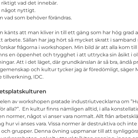
 riktigt vad det innebär.
ig något nyttigt.
m vad som behöver förändras.
en känts att man kliver in till ett gäng som har hög gra
t arbete. Sällan har jag hört så mycket skratt i samband
skar frågorna i workshopen. Min bild är att alla kom till 
inns en öppenhet och trygghet i att uttrycka sin åsikt i oli
ningar. Att i det läget, där grundkänslan är så bra, ändå pr
a gemenskap och kultur tycker jag är föredömligt, säger M
 tillverkning, IDC.
etsplatskulturen
delen av workshopen pratade industriutvecklarna om ”H
r alla?”. En kultur finns nämligen alltid, i alla konstellati
n normer, något vi anser vara normalt. Allt från arbetskläd
g hur vi anses vara. Vissa normer är destruktiva och inte
r och grupper. Denna övning uppmanar till att synliggöra