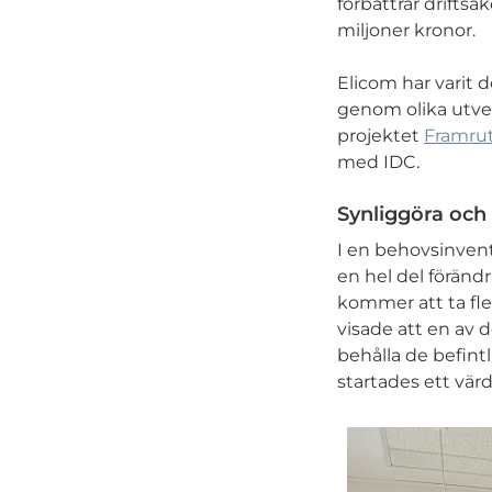
förbättrar drifts
miljoner kronor.
Elicom har varit 
genom olika utve
projektet
Framru
med IDC.
Synliggöra och
I en behovsinvent
en hel del föränd
kommer att ta fler
visade att en av 
behålla de befintl
startades ett vä