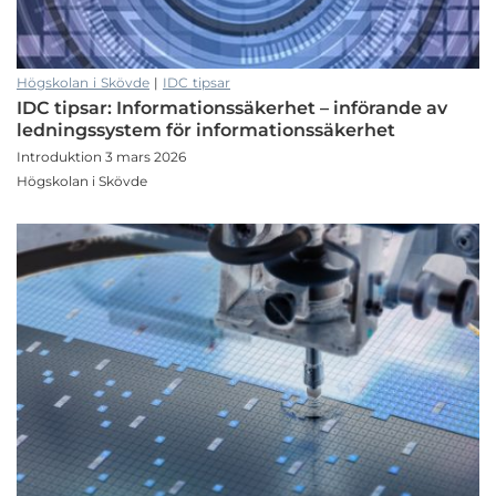
Högskolan i Skövde
|
IDC tipsar
IDC tipsar: Informationssäkerhet – införande av
ledningssystem för informationssäkerhet
Introduktion 3 mars 2026
Högskolan i Skövde