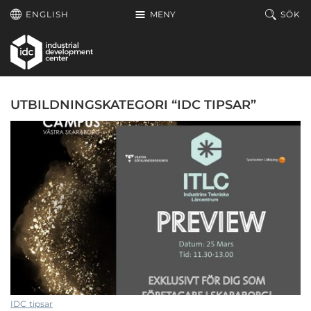
Hoppa till huvudinnehållet
ENGLISH
MENY
SÖK
UTBILDNINGSKATEGORI “IDC TIPSAR”
IDC tipsar