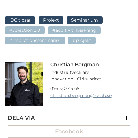
IDC tipsar
Projekt
Seminarium
#3d-action 2.0
#additiv tillverkning
#inspirationsseminarier
#projekt
Christian Bergman
Industriutvecklare
innovation | Cirkularitet
0761-30 43 69
christian.bergman
@idcab.se
DELA VIA
Facebook