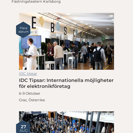
Fästningsteatern Karlsborg
Flera
datum
IDC tipsar
IDC Tipsar: Internationella möjligheter
för elektronikföretag
6-9 Oktober
Graz, Österrike
27
AUG