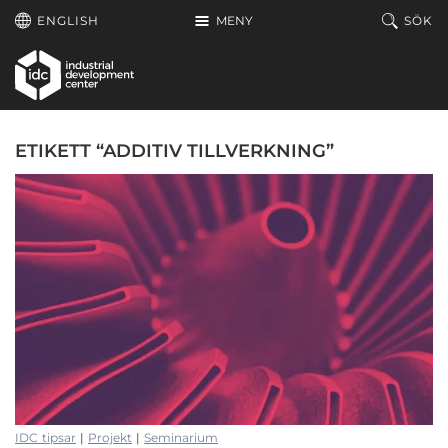
Hoppa till huvudinnehållet
ENGLISH
MENY
SÖK
ETIKETT “ADDITIV TILLVERKNING”
IDC tipsar
|
Projekt
|
Seminarium