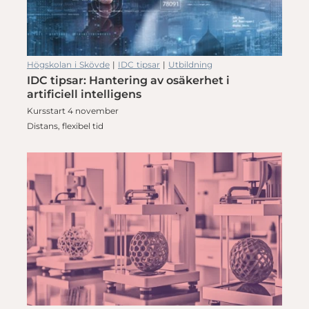
Högskolan i Skövde
|
IDC tipsar
|
Utbildning
IDC tipsar: Hantering av osäkerhet i
artificiell intelligens
Kursstart 4 november
Distans, flexibel tid