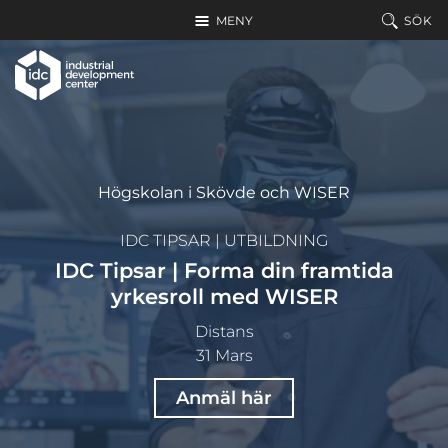
Hoppa till huvudinnehållet
MENY
SÖK
Högskolan i Skövde och WISER
IDC TIPSAR
|
UTBILDNING
IDC Tipsar | Forma din framtida
yrkesroll med WISER
Distans
31 Mars
Anmäl här