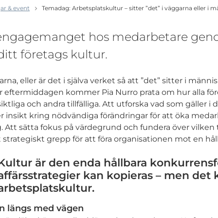
ar & event
Temadag: Arbetsplatskultur – sitter ”det” i väggarna eller i 
 engagemanget hos medarbetare gen
tt företags kultur.
arna, eller är det i själva verket så att ”det” sitter i männi
r eftermiddagen kommer Pia Nurro prata om hur alla för
siktliga och andra tillfälliga. Att utforska vad som gäller i
insikt kring nödvändiga förändringar för att öka medarb
Att sätta fokus på värdegrund och fundera över vilken 
t strategiskt grepp för att föra organisationen mot en hål
Kultur är den enda hållbara konkurrensf
affärsstrategier kan kopieras – men det 
arbetsplatskultur.
 längs med vägen