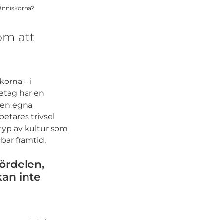
människorna?
om att
skorna – i
etag har en
 den egna
etares trivsel
typ av kultur som
lbar framtid.
ördelen,
kan inte