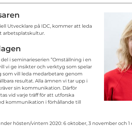
saren
riell Utvecklare på IDC, kommer att leda
arbetsplatskultur.
dagen
el i seminarieserien ”Omställning i en
ill vi ge insikter och verktyg som spelar
etag som vill leda medarbetare genom
lbara resultat. Alla ämnen vi tar upp i
kräver sin kommunikation. Därför
s vid varje träff för att utforska
d kommunikation i förhållande till
 under hösten/vintern 2020: 6 oktober, 3 november och 