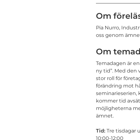
Om förelä
Pia Nurro, Indust
oss genom ämnet 
Om tema
Temadagen är en d
ny tid”. Med den v
stor roll för för
förändring mot hål
seminarieserien, 
kommer tid avsätta
möjligheterna me
ämnet.
Tid:
Tre tisdagar
10:00-12:00