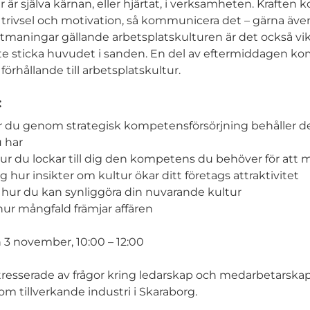
r är själva kärnan, eller hjärtat, i verksamheten. Kraften 
ll trivsel och motivation, så kommunicera det – gärna äve
utmaningar gällande arbetsplatskulturen är det också vik
inte sticka huvudet i sanden. En del av eftermiddagen k
örhållande till arbetsplatskultur.
:
r du genom strategisk kompetensförsörjning behåller de
 har
 du lockar till dig den kompetens du behöver för att m
g hur insikter om kultur ökar ditt företags attraktivitet
hur du kan synliggöra din nuvarande kultur
 hur mångfald främjar affären
 3 november, 10:00 – 12:00
ntresserade av frågor kring ledarskap och medarbetarskap
om tillverkande industri i Skaraborg.