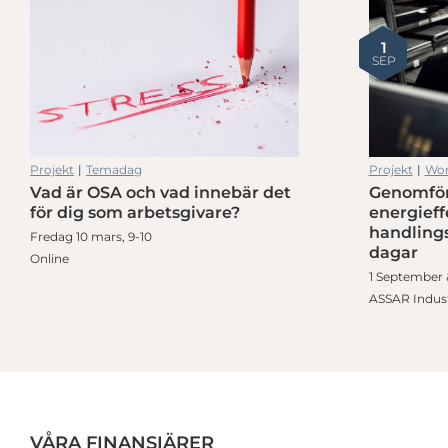
på jobbet
Praktiskt seminarium i 2 delar: Skapa er första hållbarhetsrapport
1
SEP
Projekt
|
Temadag
Projekt
|
Wor
Vad är OSA och vad innebär det
Genomför
på jobbet
Praktiskt seminarium i 2 delar: Skapa er första hållbarhetsrapport
för dig som arbetsgivare?
energieff
handlings
Fredag 10 mars, 9-10
dagar
Online
1 September 
ASSAR Indust
VÅRA FINANSIÄRER