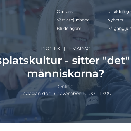
Meny
Om oss
Utbildninga
Vårt erbjudande
Nyheter
Bli delägare
På gång ju
PROJEKT
|
TEMADAG
atskultur - sitter "det" 
människorna?
Online
Tisdagen den 3 november, 10:00 – 12:00