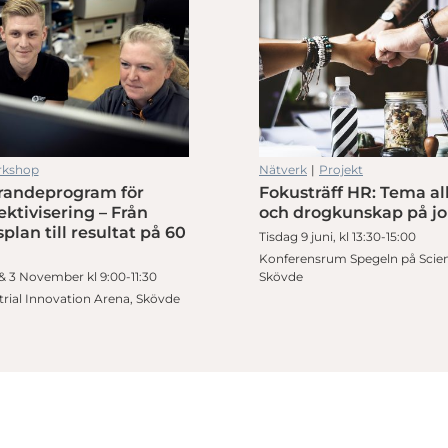
kshop
Nätverk
|
Projekt
andeprogram för
Fokusträff HR: Tema al
ektivisering – Från
och drogkunskap på j
plan till resultat på 60
Tisdag 9 juni, kl 13:30-15:00
Konferensrum Spegeln på Scie
& 3 November kl 9:00-11:30
Skövde
rial Innovation Arena, Skövde