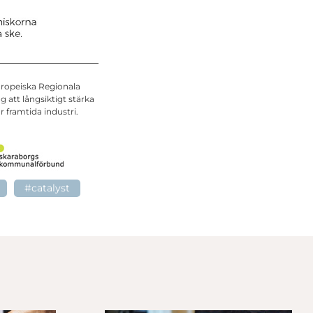
uropeiska Regionala
att långsiktigt stärka
 framtida industri.
#catalyst