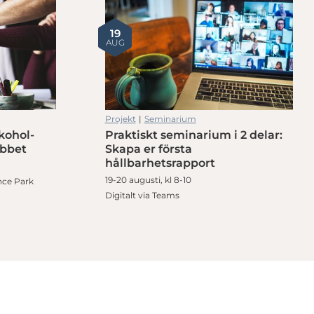
19
AUG
Projekt
|
Seminarium
kohol-
Praktiskt seminarium i 2 delar:
obbet
Skapa er första
hållbarhetsrapport
19-20 augusti, kl 8-10
nce Park
Digitalt via Teams