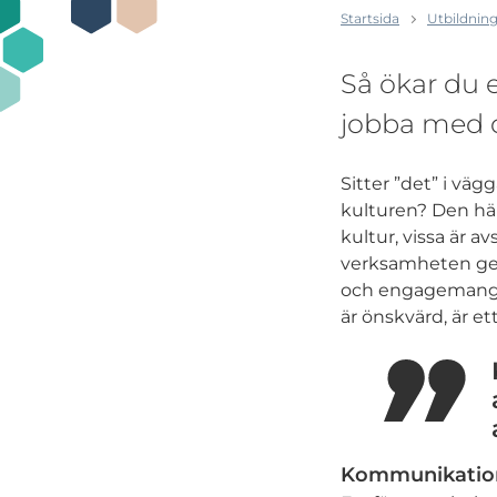
Startsida
Utbildning
Så ökar du
jobba med di
Sitter ”det” i vägg
kulturen? Den hä
kultur, vissa är av
verksamheten ger 
och engagemang. 
är önskvärd, är et
Kommunikation