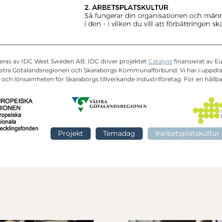
ras av IDC West Sweden AB. IDC driver projektet
Catalyst
finansierat av E
stra Götalandsregionen och Skaraborgs Kommunalförbund. Vi har i uppdrag 
och lönsamheten för Skaraborgs tillverkande industriföretag. För en hållbar
Projekt
Temadag
#arbetsplatskultur