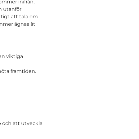
kommer inifrån,
n utanför
tigt att tala om
ommer ägnas åt
n viktiga
öta framtiden.
 och att utveckla