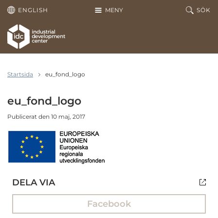
Hoppa till huvudinnehållet
ENGLISH
MENY
SÖK
Startsida
eu_fond_logo
eu_fond_logo
Publicerat den 10 maj, 2017
DELA VIA
Facebook