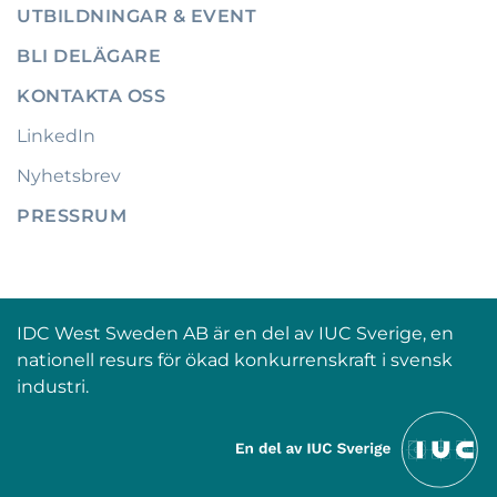
UTBILDNINGAR & EVENT
BLI DELÄGARE
KONTAKTA OSS
LinkedIn
Nyhetsbrev
PRESSRUM
IDC West Sweden AB är en del av IUC Sverige, en
nationell resurs för ökad konkurrenskraft i svensk
industri.