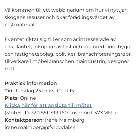
Välkommen till ett webbinarium om hur vi nyttjar
skogens resuser och ökar förädlingsvärdet av
restmaterial.
Eventet riktar sig till er som är intresserade av
cirkularitet, inköpare av fast och lös inredning, bygg-
och fastighetsbolag, politiker, branschföreningsrepr,
tillverkare i möbelbranschen, träindustrin, designer
m fl.
Praktisk information
Tid:
Torsdag 23 mars, 10- 11.15
Plats:
Online
Klicka här för att ansluta till mötet
(Mötes-ID: 320 551 799 160 Lösenord: 3YXMFt )
Kontaktperson:
Iréne Malmberg,
irene.malmberg@fyrbodal.se