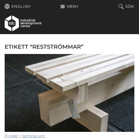
Hoppa till huvudinnehållet
ENGLISH
MENY
SÖK
ETIKETT “RESTSTRÖMMAR”
Projekt
|
Seminarium