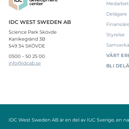
Medarbet
Delägare
IDC WEST SWEDEN AB
Finansiär
Science Park Skövde
Styrelse
Kanikegränd 3B
Samverka
549 34 SKÖVDE
VÅRT E
0500 – 50 25 00
info@idcab.se
BLI DEL
IDC West Sweden AB är en del av IUC Sverige, en nati