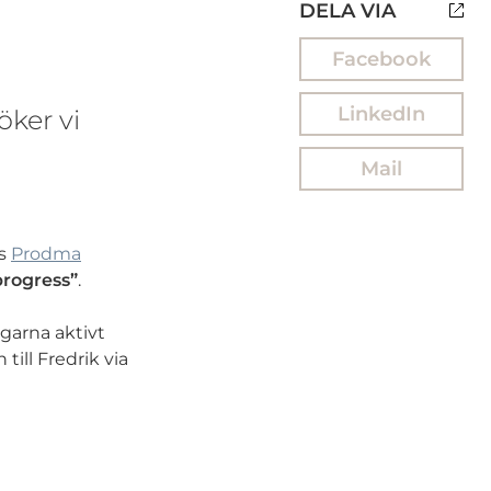
DELA VIA
Facebook
LinkedIn
öker vi
Mail
os
Prodma
progress”
.
agarna aktivt
till Fredrik via