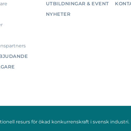
are
UTBILDNINGAR & EVENT
KONT
NYHETER
er
nspartners
RBJUDANDE
ÄGARE
onell resurs för ökad konkurrenskraft i svensk industri.