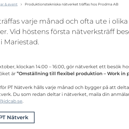
ar & event
Produktionstekniska nätverket träffas hos Prodma AB
räffas varje månad och ofta ute i olika
. Vid höstens första nätverksträff bes
 Mariestad.
tober, klockan 14:00 – 16:00, gör nätverket ett besök h
öket är
”Omställning till flexibel produktion – Work in 
 för PT Nätverk hålls varje månad och bygger på att delt
Nätverk. Du som redan deltar i nätverket, maila din anmälan 
n@idcab.se
.
PT Nätverk