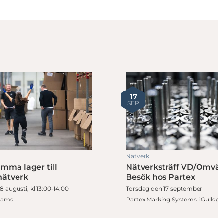
17
SEP
Nätverk
mma lager till
Nätverksträff VD/Omvä
nätverk
Besök hos Partex
 augusti, kl 13:00-14:00
Torsdag den 17 september
Teams
Partex Marking Systems i Gulls