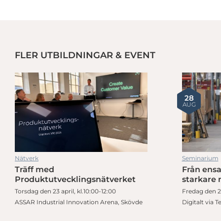
FLER UTBILDNINGAR & EVENT
IDC Tipsar: Internationella möjligheter för elektronikföretag
28
AUG
Nätverk
Seminarium
Träff med
Från ensa
IDC Tipsar: Internationella möjligheter för elektronikföretag
Produktutvecklingsnätverket
starkare 
Torsdag den 23 april, kl.10:00-12:00
Fredag den 28
ASSAR Industrial Innovation Arena, Skövde
Digitalt via 