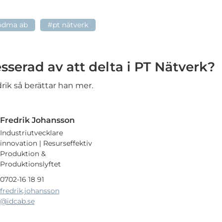
odma ab
#pt nätverk
esserad av att delta i PT Nätverk?
edrik så berättar han mer.
Fredrik Johansson
Industriutvecklare
innovation | Resurseffektiv
Produktion &
Produktionslyftet
0702-16 18 91
fredrik.johansson
@idcab.se