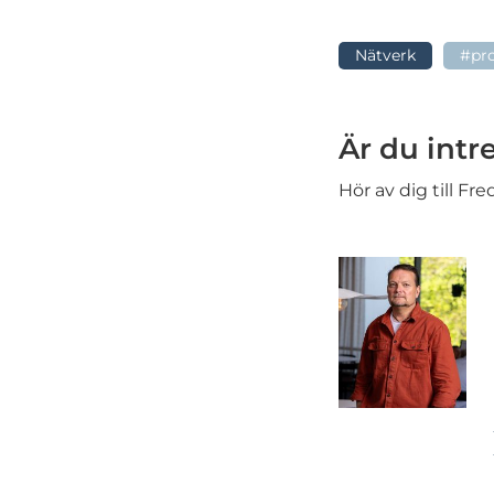
Nätverk
#pr
Är du intr
Hör av dig till Fr