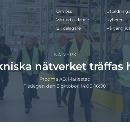
Meny
Om oss
Utbildninga
Vårt erbjudande
Nyheter
Bli delägare
På gång ju
NÄTVERK
niska nätverket träffa
Prodma AB, Mariestad
Tisdagen den 8 oktober, 14:00-16:00