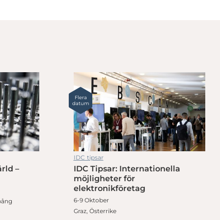
Flera
datum
IDC tipsar
rld –
IDC Tipsar: Internationella
möjligheter för
elektronikföretag
6-9 Oktober
pång
Graz, Österrike