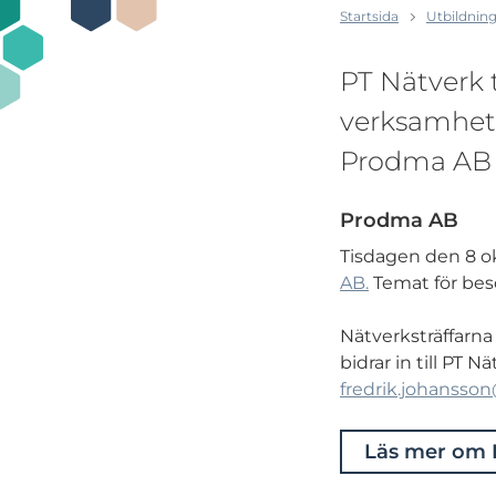
Startsida
Utbildning
PT Nätverk t
verksamheter
Prodma AB i
Prodma AB
Tisdagen den 8 ok
AB.
Temat för bes
Nätverksträffarna
bidrar in till PT 
fredrik.johansso
Läs mer om 