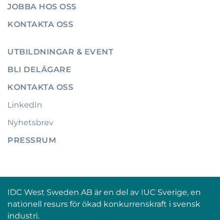
JOBBA HOS OSS
KONTAKTA OSS
UTBILDNINGAR & EVENT
BLI DELÄGARE
KONTAKTA OSS
LinkedIn
Nyhetsbrev
PRESSRUM
IDC West Sweden AB är en del av IUC Sverige, en
nationell resurs för ökad konkurrenskraft i svensk
industri.