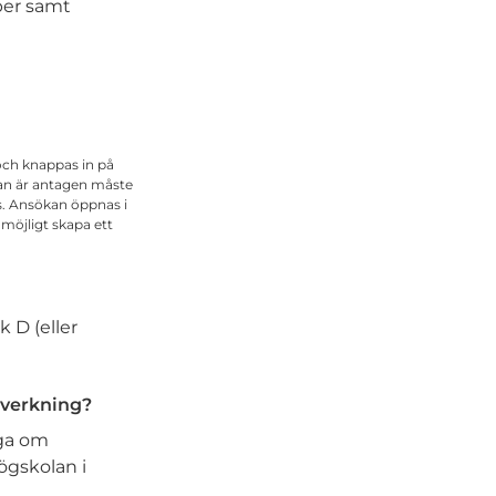
per samt
 och knappas in på
man är antagen måste
as. Ansökan öppnas i
möjligt skapa ett
 D (eller
lverkning?
åga om
gskolan i