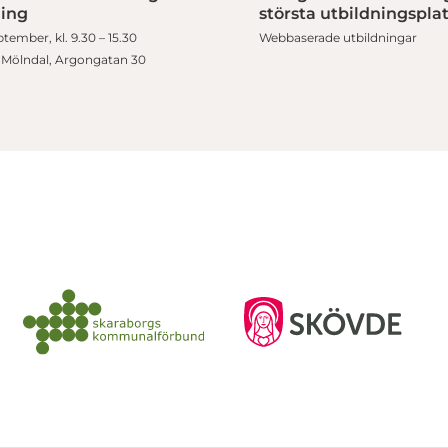
ning
största utbildningspla
tember, kl. 9.30 – 15.30
Webbaserade utbildningar
i Mölndal, Argongatan 30