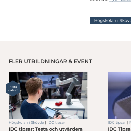
Högskolan i Sköv
FLER UTBILDNINGAR & EVENT
ttform
Från ensamma lager till starkare nätverk
Flera
datum
Högskolan i Skövde
|
IDC tipsar
IDC tipsar
|
P
IDC tipsar: Testa och utvärdera
IDC Tipsa
ttform
Från ensamma lager till starkare nätverk