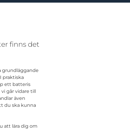
ter finns det
era grundläggande
I praktiska
 ett batteris
i går vidare till
handlar även
att du ska kunna
 att lära dig om