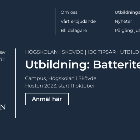
Meny
Om oss
Utbildninga
Vårt erbjudande
Nyheter
Bli delägare
På gång ju
 av
HÖGSKOLAN I SKÖVDE
|
IDC TIPSAR
|
UTBILD
vde
Utbildning: Batteri
Campus, Högskolan i Skövde
Hösten 2023, start 11 oktober
Anmäl här