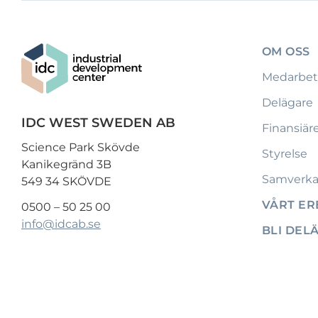
OM OSS
Medarbet
Delägare
IDC WEST SWEDEN AB
Finansiär
Science Park Skövde
Styrelse
Kanikegränd 3B
Samverka
549 34 SKÖVDE
VÅRT E
0500 – 50 25 00
info@idcab.se
BLI DEL