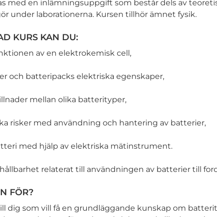
s med en inlämningsuppgift som består dels av teoreti
ör under laborationerna. Kursen tillhör ämnet fysik.
AD KURS KAN DU:
nktionen av en elektrokemisk cell,
ier och batteripacks elektriska egenskaper,
llnader mellan olika batterityper,
ika risker med användning och hantering av batterier,
atteri med hjälp av elektriska mätinstrument.
hållbarhet relaterat till användningen av batterier till for
N FÖR?
 till dig som vill få en grundläggande kunskap om batteri