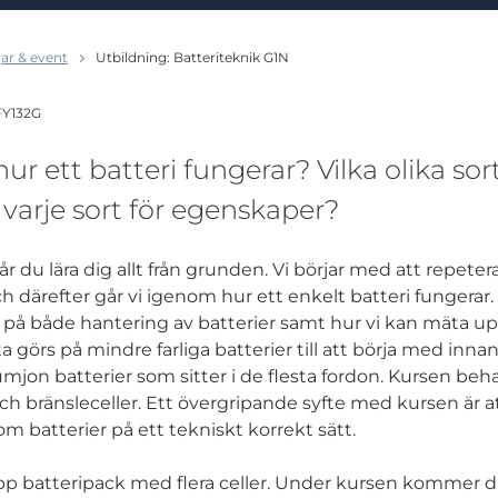
ar & event
Utbildning: Batteriteknik G1N
 FY132G
hur ett batteri fungerar? Vilka olika sor
varje sort för egenskaper?
får du lära dig allt från grunden. Vi börjar med att repet
h därefter går vi igenom hur ett enkelt batteri fungerar. 
på både hantering av batterier samt hur vi kan mäta upp
a görs på mindre farliga batterier till att börja med innan v
tiumjon batterier som sitter i de flesta fordon. Kursen be
ch bränsleceller. Ett övergripande syfte med kursen är 
m batterier på ett tekniskt korrekt sätt.
p batteripack med flera celler. Under kursen kommer du