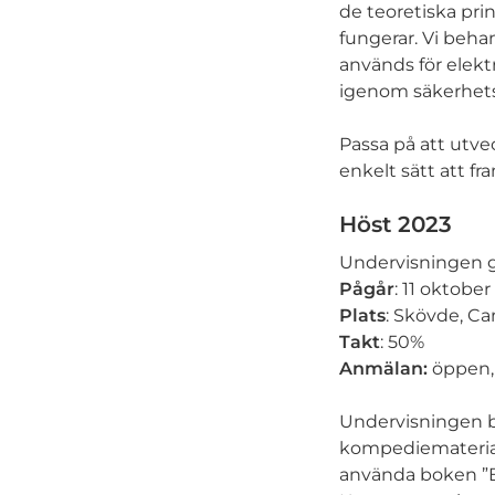
de teoretiska pri
fungerar. Vi behan
används för elekt
igenom säkerhetsf
Passa på att utve
enkelt sätt att f
Höst 2023
Undervisningen g
Pågår
:
11 oktober
Plats
:
Skövde, Ca
Takt
:
50%
Anmälan:
öppen, 
Undervisningen be
kompediematerial
använda boken ”Bat