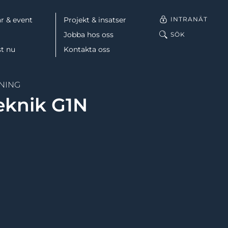
INTRANÄT
r & event
Projekt & insatser
Jobba hos oss
SÖK
st nu
Kontakta oss
NING
Facebook
teknik G1N
LinkedIn
Mail