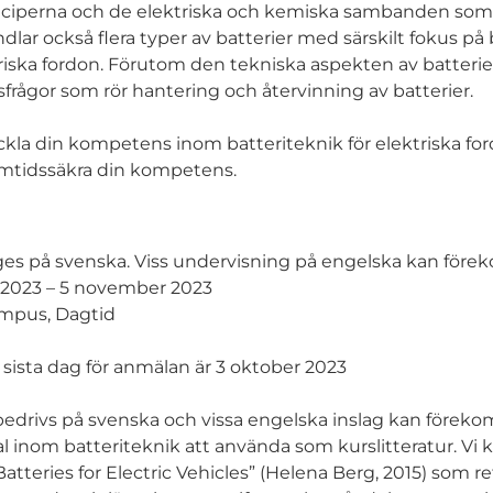
nciperna och de elektriska och kemiska sambanden som g
dlar också flera typer av batterier med särskilt fokus på
riska fordon. Förutom den tekniska aspekten av batterier
rågor som rör hantering och återvinning av batterier.
ckla din kompetens inom batteriteknik för elektriska for
ramtidssäkra din kompetens.
es på svenska. Viss undervisning på engelska kan för
 2023 – 5 november 2023
mpus, Dagtid
sista dag för anmälan är 3 oktober 2023
drivs på svenska och vissa engelska inslag kan förekom
 inom batteriteknik att använda som kurslitteratur. V
teries for Electric Vehicles” (Helena Berg, 2015) som ref