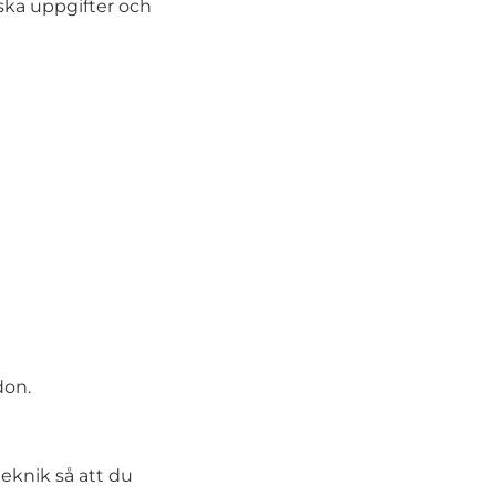
ska uppgifter och
don.
teknik så att du