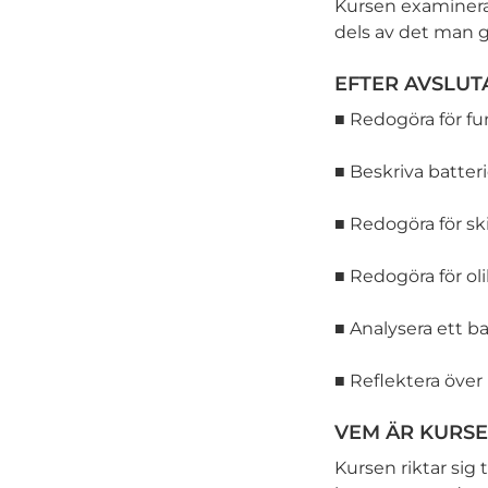
Kursen examinera
dels av det man g
EFTER AVSLUT
■ Redogöra för fu
■ Beskriva batter
■ Redogöra för ski
■ Redogöra för ol
■ Analysera ett b
■ Reflektera över 
VEM ÄR KURSE
Kursen riktar sig