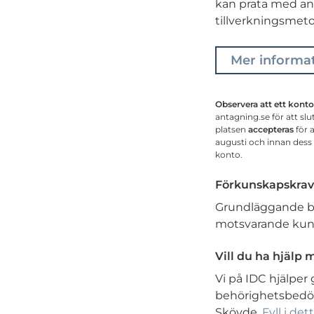
kan prata med and
tillverkningsmeto
Mer informa
Observera att ett kont
antagning.se för att sl
platsen
accepteras
för 
augusti och innan dess 
konto.
Förkunskapskrav
Grundläggande beh
motsvarande kun
Vill du ha hjälp
Vi på IDC hjälper 
behörighetsbedö
Skövde.
Fyll i det