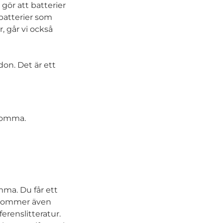
ör att batterier
 batterier som
, går vi också
don. Det är ett
ekomma.
ma. Du får ett
i kommer även
erenslitteratur.