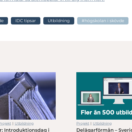
de
IDC tipsar
Utbildning
#högskolan i skövde
rojekt
|
Utbildning
Projekt
|
Utbildning
r: Introduktionsdag i
Delägarförmån – Sveri