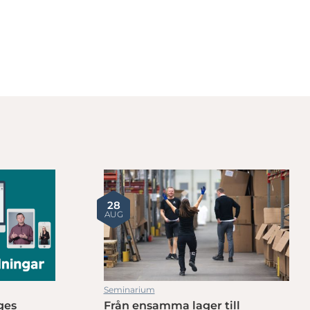
28
AUG
Seminarium
ges
Från ensamma lager till