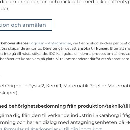
ra om principer, för- och nackdelar med olika batterity
der.
tion och anmälan
o behöver skapas
Logga in – Antagning.se
, verifieringskod skickas per post
utföra skapande av konto. Därefter går det att
ansöka till kursen
. Efter att 
att inte gå till nästa sökande. IDC kan guida er i denna process om så önsk
behöver ett konto vara på plats. Vi rekommenderar därför att så snart som 
örighet + Fysik 2, Kemi 1, Matematik 3c eller Matematik
skaper).
 med behörighetsbedömning från produktion/teknik/til
gärna dig från den tillverkande industrin i Skaraborg i fr
mning och har en dialog med antagningsenheten på Hö
ta formulär så återkopplar vi till dig inom kort.