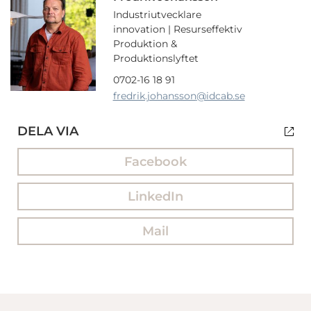
Industriutvecklare
innovation | Resurseffektiv
Produktion &
Produktionslyftet
0702-16 18 91
fredrik.johansson
@idcab.se
DELA VIA
Facebook
LinkedIn
Mail