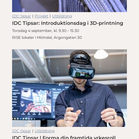
IDC tipsar
|
Projekt
|
Utbildning
IDC Tipsar: Introduktionsdag i 3D-printning
Torsdag 4 september, kl. 9.30 – 15.30
RISE lokaler i Mölndal, Argongatan 30
IDC tipsar
|
Utbildning
IDC Tipsar | Forma din framtida yrkesroll