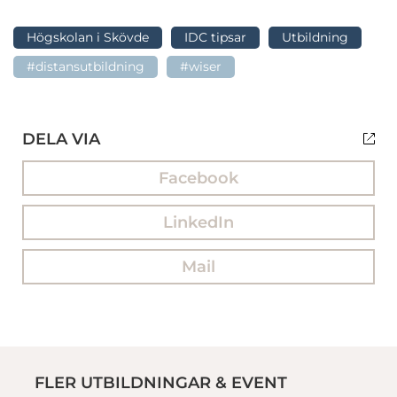
Högskolan i Skövde
IDC tipsar
Utbildning
#distansutbildning
#wiser
DELA VIA
Facebook
LinkedIn
Mail
FLER UTBILDNINGAR & EVENT