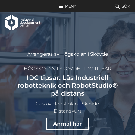
Hoppa till huvudinnehållet
MENY
SÖK
Arrangeras av Högskolan i Skövde
HÖGSKOLAN I SKÖVDE
|
IDC TIPSAR
IDC tipsar: Läs Industriell
robotteknik och RobotStudio®
på distans
Ges av Högskolan i Skövde
Distanskurs
Anmäl här