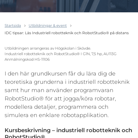
Startsida
Utbildningar & event
IDC tipsar: Läs Industriell robotteknik och RobotStudio® på distans
Utbildningen arrangeras av Högskolan i Skövde.
Industriell robotteknik och RobotStudio® I G1N, 7,5 hp, AU113G
Anmälningskod HS-11106
I den här grundkursen får du lära dig de
teoretiska grunderna i industriell robotteknik
samt hur man använder programvaran
RobotStudio® för att jogga/köra robotar,
modellera detaljer, programmera och
simulera en enklare robotapplikation.
Kursbeskrivning – industriell robotteknik och
RobotStudio®