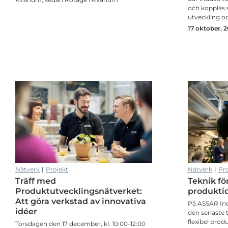
och kopplas
utveckling o
17 oktober, 
Träff med nätverket för kvinnor i industrin
Nätverk
|
Projekt
Nätverk
|
Pro
Träff med
Teknik fö
Träff med nätverket för kvinnor i industrin
Produktutvecklingsnätverket:
produkti
Att göra verkstad av innovativa
På ASSAR Ind
idéer
den senaste 
flexibel prod
Torsdagen den 17 december, kl. 10:00-12:00