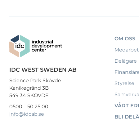
OM OSS
Medarbet
Delägare
IDC WEST SWEDEN AB
Finansiär
Science Park Skövde
Styrelse
Kanikegränd 3B
Samverka
549 34 SKÖVDE
VÅRT E
0500 – 50 25 00
info@idcab.se
BLI DEL