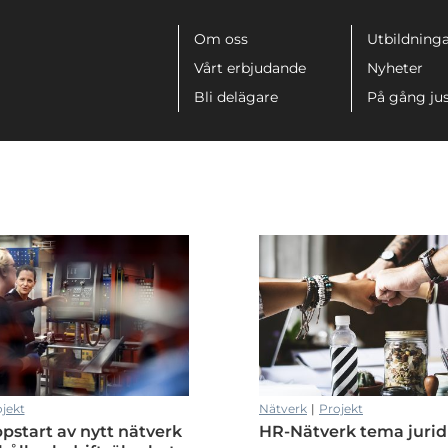
Meny
Om oss
Utbildninga
Vårt erbjudande
Nyheter
Bli delägare
På gång ju
jekt
Nätverk
|
Projekt
pstart av nytt nätverk
HR-Nätverk tema jurid