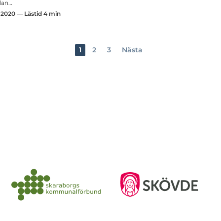
lan…
2020 — Lästid 4 min
1
2
3
Nästa