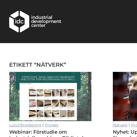
Hoppa till huvudinnehållet
ETIKETT “NÄTVERK”
Nätverk med fokus på framtidens drivlinor
Lunchföreläsning
|
Projekt
Nätverk
|
Pro
Webinar: Förstudie om
Nyhet: Up
Nätverk med fokus på framtidens drivlinor