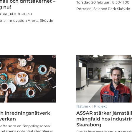
håll och driftsäkerhet –
Torsdag 20 februari, 8.30-11.00
g nu!
Portalen, Science Park Skövde
uari, kl 8.30-10.30
rial Innovation Arena, Skövde
Nätverk
|
Projekt
ch inredningsnätverk
ASSAR stärker jämstäl
verkan
mångfald hos industrin
Skaraborg
s ofta som en ”kopplingsdosa”
öretagens potential identifieras
Det är inte bara inom automati