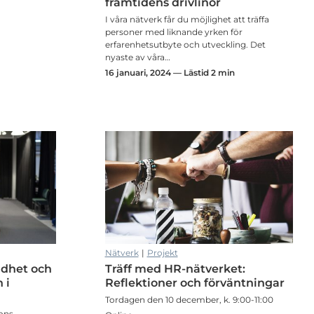
framtidens drivlinor
I våra nätverk får du möjlighet att träffa
personer med liknande yrken för
erfarenhetsutbyte och utveckling. Det
nyaste av våra…
16 januari, 2024 — Lästid 2 min
Nätverk
|
Projekt
ldhet och
Träff med HR-nätverket:
 i
Reflektioner och förväntningar
Tordagen den 10 december, k. 9:00-11:00
ons-,