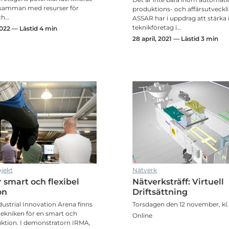
 samman med resurser för
produktions- och affärsutveck
ch…
ASSAR har i uppdrag att stärka 
teknikföretag i…
2022 — Lästid 4 min
28 april, 2021 — Lästid 3 min
jekt
Nätverk
r smart och flexibel
Nätverksträff: Virtuell
on
Driftsättning
ustrial Innovation Arena finns
Torsdagen den 12 november, kl. 
tekniken för en smart och
Online
uktion. I demonstratorn IRMA,