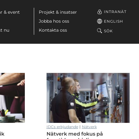
INTRANÄT
r & event
Projekt & insatser
Jobba hos oss
ENGLISH
st nu
Kontakta oss
SÖK
IDCs erbjudande
|
Nätverk
ik
Nätverk med fokus på