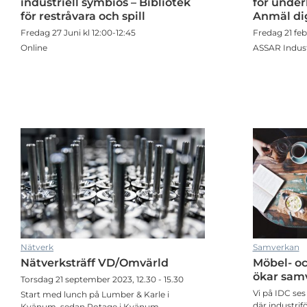
industriell symbios – Bibliotek
för under
för restråvara och spill
Anmäl di
Fredag 27 Juni kl 12:00-12:45
Fredag 21 febr
Online
ASSAR Indust
ustrin i Skaraborg
Träff med HR-nätverket: Reflektioner och förväntningar
Nätverk
Samverkan
Nätverksträff VD/Omvärld
Möbel- o
ustrin i Skaraborg
Träff med HR-nätverket: Reflektioner och förväntningar
ökar sam
Torsdag 21 september 2023, 12.30 - 15.30
Vi på IDC se
Start med lunch på Lumber & Karle i
där industrif
Kvänum, sedan Rotage i Kvänum