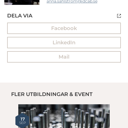
anna.sahlstrom
@idcab.se
DELA VIA
Facebook
LinkedIn
Mail
FLER UTBILDNINGAR & EVENT
17
SEP