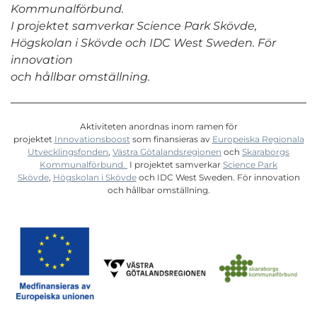
Kommunalförbund.
I projektet samverkar Science Park Skövde,
Högskolan i Skövde och IDC West Sweden. För
innovation
och hållbar omställning.
Aktiviteten anordnas inom ramen för
projektet
Innovationsboost
som finansieras av
Europeiska Regionala
Utvecklingsfonden
,
Västra Götalandsregionen
och
Skaraborgs
Kommunalförbund.
I projektet samverkar
Science Park
Skövde
,
Högskolan i Skövde
och IDC West Sweden. För innovation
och hållbar omställning.