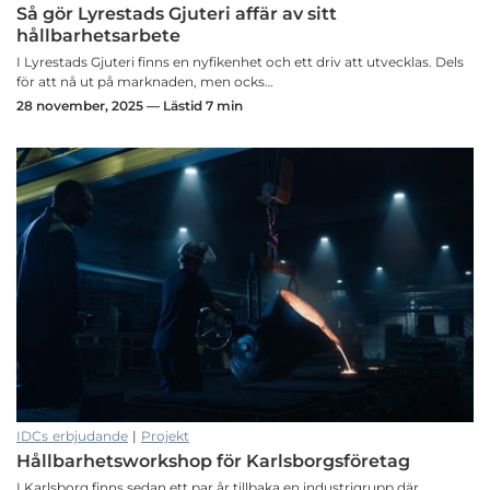
Så gör Lyrestads Gjuteri affär av sitt
hållbarhetsarbete
I Lyrestads Gjuteri finns en nyfikenhet och ett driv att utvecklas. Dels
för att nå ut på marknaden, men ocks…
28 november, 2025 — Lästid 7 min
IDCs erbjudande
|
Projekt
Hållbarhetsworkshop för Karlsborgsföretag
I Karlsborg finns sedan ett par år tillbaka en industrigrupp där