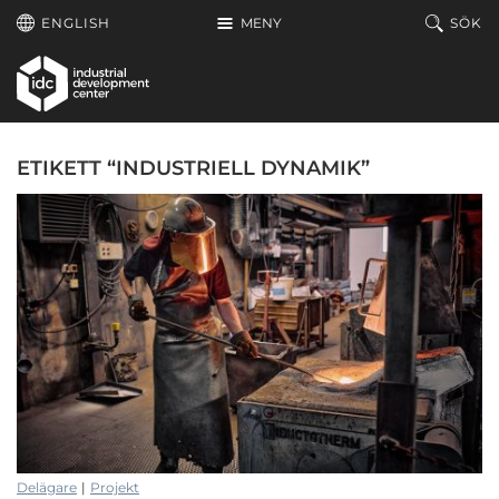
Hoppa till huvudinnehållet
ENGLISH
MENY
SÖK
ETIKETT “INDUSTRIELL DYNAMIK”
Delägare
|
Projekt