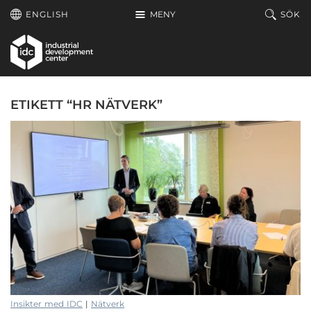
Hoppa till huvudinnehållet
ENGLISH
MENY
SÖK
ETIKETT “HR NÄTVERK”
Insikter med IDC
|
Nätverk