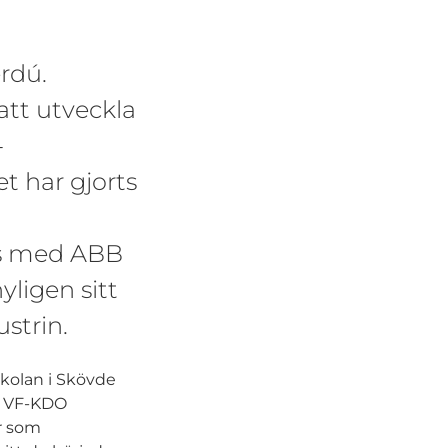
rdú.
tt utveckla
-
t har gjorts
ns med ABB
ligen sitt
ustrin.
skolan i Skövde
e VF-KDO
r som