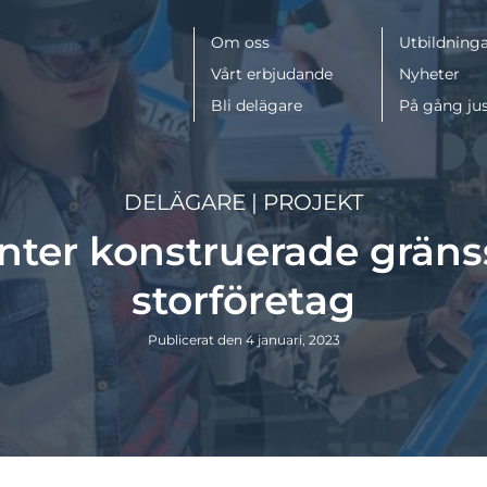
Meny
Om oss
Utbildninga
Vårt erbjudande
Nyheter
Bli delägare
På gång ju
DELÄGARE
|
PROJEKT
ter konstruerade gränss
storföretag
Publicerat den 4 januari, 2023