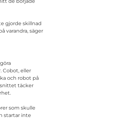
nitt de började
te gjorde skillnad
 på varandra, säger
 göra
 Cobot, eller
ska och robot på
nittet täcker
rhet.
rer som skulle
 startar inte