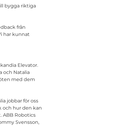
l bygga riktiga
edback från
Vi har kunnat
kandia Elevator.
a och Natalia
möten med dem
ia jobbar för oss
ik och hur den kan
. ABB Robotics
 Tommy Svensson,