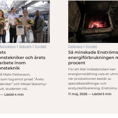
formation
|
Nätverk
|
Projekt
Delägare
|
Projekt
ets
Så minskade Enströms
nstekniker och årets
energiförbrukningen 
rbete inom
procent
onsteknik
För ett litet möbelsnickeri kan
energiomställning vara en utman
till Malin Pettersson,
när produktionen består av
som tog emot priset ”Årets
specialbeställningar och
ekniker” och Mikael Skaremyr
enstyckstillverkning. Enströms
it, studenter vid…
11 maj, 2026 — Lästid 5 min
 — Lästid 4 min