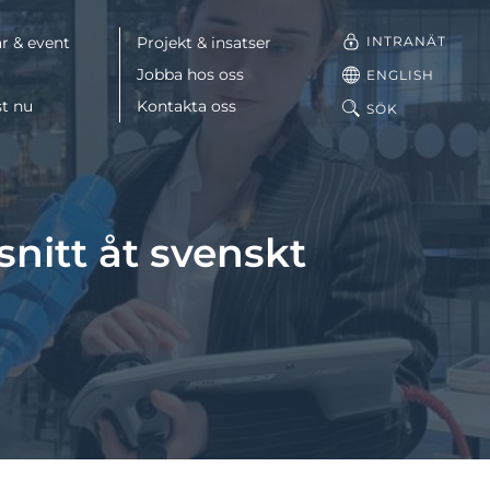
INTRANÄT
r & event
Projekt & insatser
Jobba hos oss
ENGLISH
st nu
Kontakta oss
SÖK
Facebook
nitt åt svenskt
LinkedIn
Mail