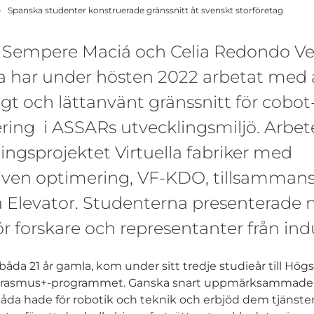
Spanska studenter konstruerade gränssnitt åt svenskt storföretag
 Sempere Maciá och Celia Redondo Ve
 har under hösten 2022 arbetat med a
ligt och lättanvänt gränssnitt för cobot
ng i ASSARs utvecklingsmiljö. Arbete
ingsprojektet Virtuella fabriker med
iven optimering, VF-KDO, tillsamma
 Elevator. Studenterna presenterade ny
ör forskare och representanter från ind
 båda 21 år gamla, kom under sitt tredje studieår till Hög
a Erasmus+-programmet. Ganska snart uppmärksammad
a hade för robotik och teknik och erbjöd dem tjänste