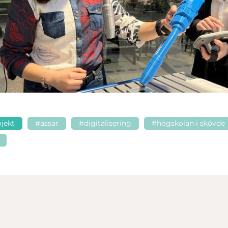
jekt
#assar
#digitalisering
#högskolan i skövde