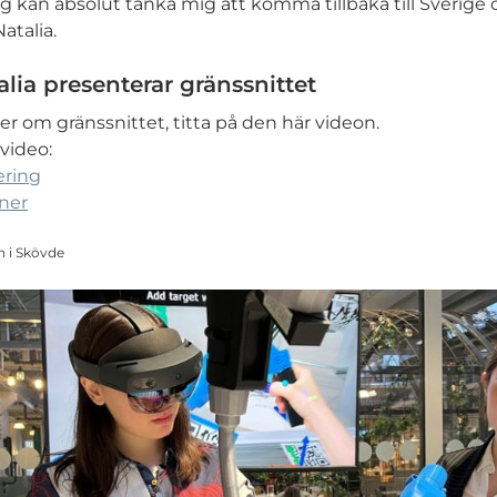
ag kan absolut tänka mig att komma tillbaka till Sverige
atalia.
alia presenterar gränssnittet
er om gränssnittet, titta på den här videon.
video:
ring
ner
n i Skövde