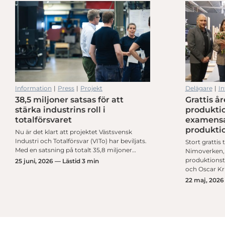
gen med 20 procent
Vilket företag vinner Industripriset Skaraborg 2026?
Information
|
Press
|
Projekt
Delägare
|
In
38,5 miljoner satsas för att
Grattis år
gen med 20 procent
Vilket företag vinner Industripriset Skaraborg 2026?
stärka industrins roll i
produktio
totalförsvaret
examensa
produkti
Nu är det klart att projektet Västsvensk
Industri och Totalförsvar (VITo) har beviljats.
Stort grattis 
Med en satsning på totalt 35,8 miljoner…
Nimoverken, 
produktionst
25 juni, 2026 — Lästid 3 min
och Oscar Kru
22 maj, 2026