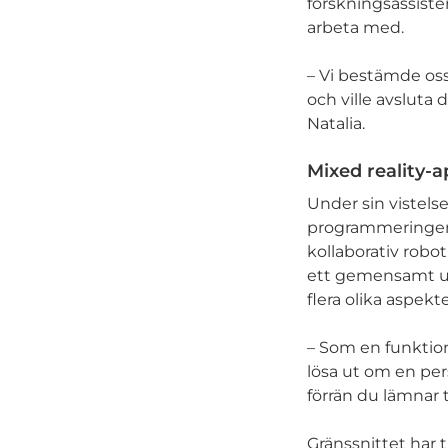
forskningsassisten
arbeta med.
– Vi bestämde oss
och ville avsluta 
Natalia.
Mixed reality-a
Under sin vistelse
programmeringen a
kollaborativ robo
ett gemensamt ut
flera olika aspek
– Som en funktion
lösa ut om en per
förrän du lämnar 
Gränssnittet har tr