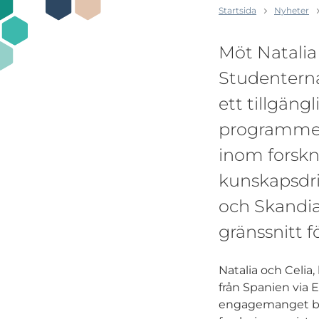
Startsida
Nyheter
Möt Natalia
Studenterna
ett tillgäng
programmeri
inom forskn
kunskapsdr
och Skandia
gränssnitt f
Natalia och Celia,
från Spanien vi
engagemanget båd