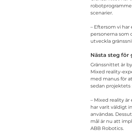
robotprogrammerin
scenarier.
– Eftersom vi har
personerna som de
utveckla gränssnit
Nästa steg för 
Gränssnittet är 
Mixed reality-ex
med manus för a
sedan projektets s
– Mixed reality är
har varit väldigt
användas. Dessut
mål är nu att im
ABB Robotics.