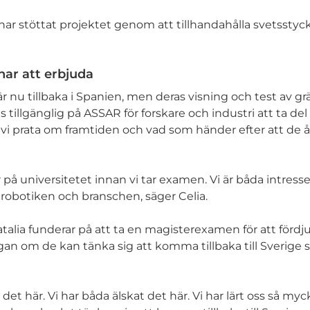
har stöttat projektet genom att tillhandahålla svetsstyck
har att erbjuda
är nu tillbaka i Spanien, men deras visning och test av gr
tillgänglig på ASSAR för forskare och industri att ta del
 vi prata om framtiden och vad som händer efter att de åt
ar på universitetet innan vi tar examen. Vi är båda intress
a robotiken och branschen, säger Celia.
talia funderar på att ta en magisterexamen för att fördj
gan om de kan tänka sig att komma tillbaka till Sverige s
at det här. Vi har båda älskat det här. Vi har lärt oss så m