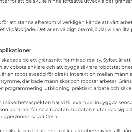
ter för att de skulle hinna fortsätta utveckla det gränss
 för att stanna eftersom vi verkligen kände att vårt arbe
det vi påbörjade. Det är en väldigt bra miljö där vi kan lita
pplikationer
 skapade de ett gränssnitt för mixed reality. Syftet är att
v cobots enklare och att bygga säkrare robotstationer.
t, är en robot avsedd för direkt interaktion mellan männi
rymme, där både människor och robotar arbetar. Gränss
ter: programmering, utbildning, praktiskt arbete och säke
 i säkerhetsaspekten har vi till exempel inbyggda senso
son kommer för nära roboten. Roboten slutar röra sig och
triggerzonen, säger Celia.
e olika lägen för att möta olika färdighetsnivåer, allt från