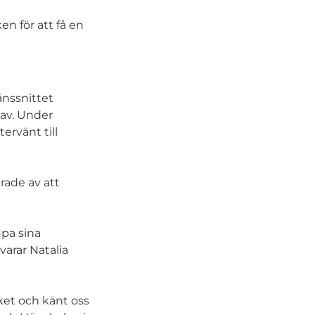
en för att få en
änssnittet
 av. Under
ervänt till
erade av att
upa sina
varar Natalia
ycket och känt oss