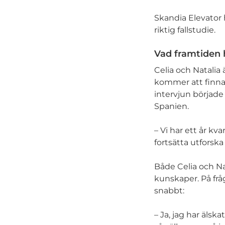
Skandia Elevator 
riktig fallstudie.
Vad framtiden 
Celia och Natalia 
kommer att finnas 
intervjun började
Spanien.
– Vi har ett år kv
fortsätta utforsk
Både Celia och Na
kunskaper. På frå
snabbt:
– Ja, jag har älsk