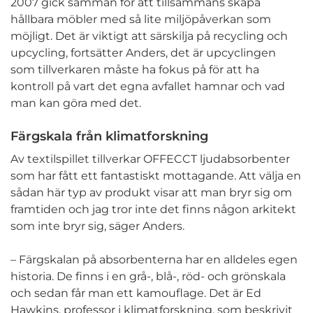
2007 gick samman för att tillsammans skapa
hållbara möbler med så lite miljöpåverkan som
möjligt. Det är viktigt att särskilja på recycling och
upcycling, fortsätter Anders, det är upcyclingen
som tillverkaren måste ha fokus på för att ha
kontroll på vart det egna avfallet hamnar och vad
man kan göra med det.
Färgskala från klimatforskning
Av textilspillet tillverkar OFFECCT ljudabsorbenter
som har fått ett fantastiskt mottagande. Att välja en
sådan här typ av produkt visar att man bryr sig om
framtiden och jag tror inte det finns någon arkitekt
som inte bryr sig, säger Anders.
– Färgskalan på absorbenterna har en alldeles egen
historia. De finns i en grå-, blå-, röd- och grönskala
och sedan får man ett kamouflage. Det är Ed
Hawkins, professor i klimatforskning, som beskrivit