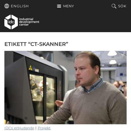
Hoppa till huvudinnehållet
ENGLISH
MENY
SÖK
ETIKETT “CT-SKANNER”
IDCs erbjudande
|
Projekt