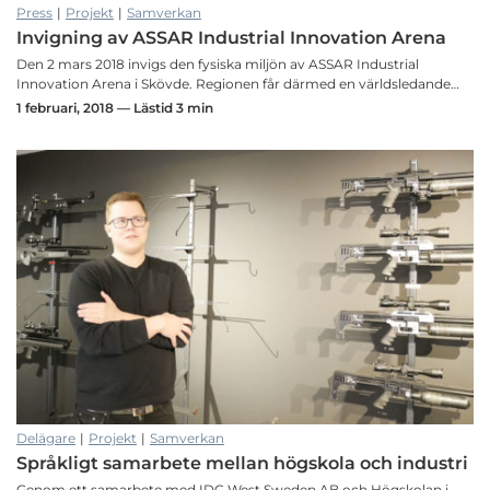
Press
|
Projekt
|
Samverkan
Invigning av ASSAR Industrial Innovation Arena
Den 2 mars 2018 invigs den fysiska miljön av ASSAR Industrial
Innovation Arena i Skövde. Regionen får därmed en världsledande…
1 februari, 2018 — Lästid 3 min
Delägare
|
Projekt
|
Samverkan
Språkligt samarbete mellan högskola och industri
Genom ett samarbete med IDC West Sweden AB och Högskolan i