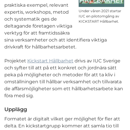
praktiska exempel, relevant
Under våren 2021 startar
expertis, workshops, metod
IUC en pilotomgång av
och systematik ges de
KICKSTART Hållbarhet.
deltagande företagen viktiga
verktyg för att framtidssäkra
sina verksamheter och att identifiera viktiga
drivkraft för hållbarhetsarbetet.
Projektet
Kickstart Hållbarhet
drivs av IUC Sverige
och syfter till att på ett konkret och jordnära sätt
peka på möjligheter och metoder för att ta kliv i
omställningen till hållbar verksamhet och tillvarata
de affärsmöjligheter som ett hållbarhetsarbete kan
föra med sig.
Upplägg
Formatet är digitalt vilket ger möjlighet för fler att
delta. En kickstartgrupp kommer att samla tio till