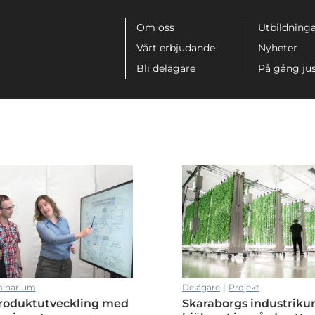
Meny
Om oss
Utbildninga
Vårt erbjudande
Nyheter
Bli delägare
På gång ju
uktion
inarium
Delägare
|
Projekt
produktutveckling med
Skaraborgs industriku
uktion