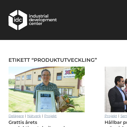
Hoppa till huvudinnehållet
ETIKETT “PRODUKTUTVECKLING”
t växa
Partex undersöker alternativa material för en framtidssäkrad prod
Delägare
|
Nätverk
|
Projekt
Projekt
|
Sem
Grattis årets
Hållbar 
t växa
Partex undersöker alternativa material för en framtidssäkrad prod