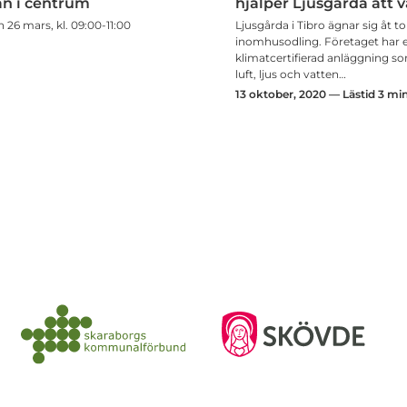
n i centrum
hjälper Ljusgårda att 
26 mars, kl. 09:00-11:00
Ljusgårda i Tibro ägnar sig åt
inomhusodling. Företaget har 
klimatcertifierad anläggning so
luft, ljus och vatten…
13 oktober, 2020 — Lästid 3 mi