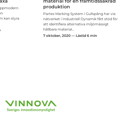
växa
material för en framtidssäkrad
produktion
 toppmodern
en
Partex Marking System i Gullspång har via
m kan styra
nätverket i Industriell Dynamik fått stöd för
att identifiera alternativa miljömässigt
hållbara material…
n
7 oktober, 2020 — Lästid 6 min