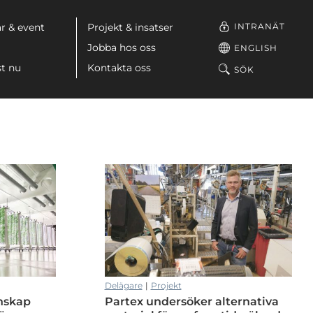
INTRANÄT
r & event
Projekt & insatser
Jobba hos oss
ENGLISH
st nu
Kontakta oss
SÖK
Delägare
|
Projekt
nskap
Partex undersöker alternativa