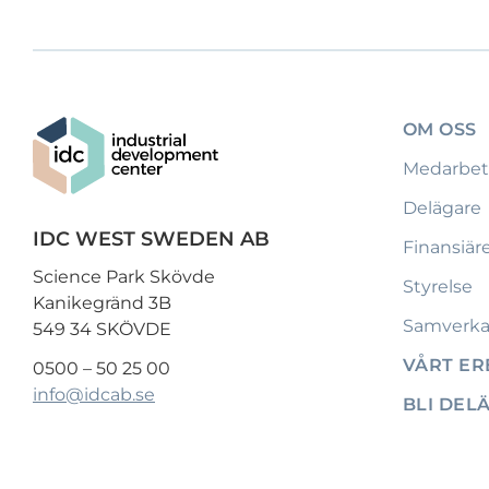
OM OSS
Medarbet
Delägare
IDC WEST SWEDEN AB
Finansiär
Science Park Skövde
Styrelse
Kanikegränd 3B
Samverka
549 34 SKÖVDE
VÅRT E
0500 – 50 25 00
info@idcab.se
BLI DEL