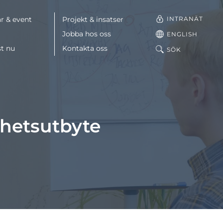
INTRANÄT
r & event
Projekt & insatser
Jobba hos oss
ENGLISH
st nu
Kontakta oss
SÖK
Facebook
LinkedIn
hetsutbyte
Mail