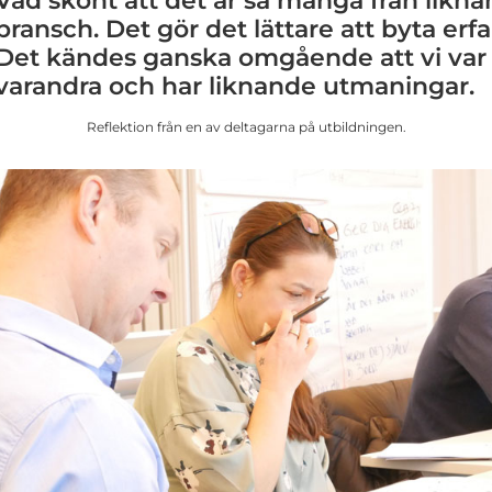
Vad skönt att det är så många från likn
bransch. Det gör det lättare att byta erf
Det kändes ganska omgående att vi var 
varandra och har liknande utmaningar.
Reflektion från en av deltagarna på utbildningen.