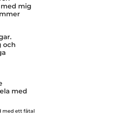
tt med mig
kommer
gar.
g och
ga
i
e
dela med
 med ett fåtal