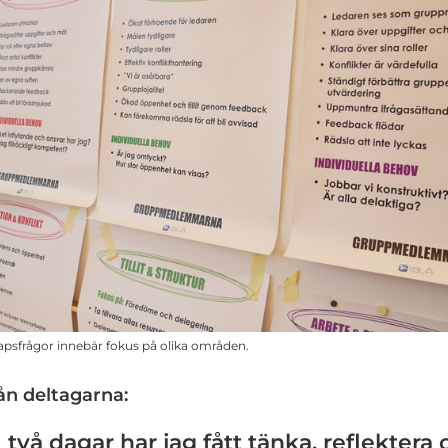
apsfrågor innebär fokus på olika områden.
ån deltagarna:
I två dagar har jag fått tänka, reflektera