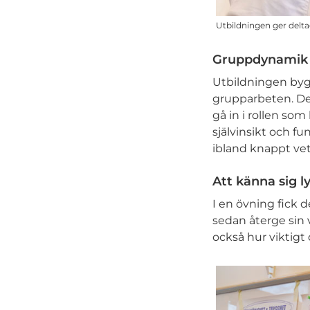
Utbildningen ger delta
Gruppdynamik o
Utbildningen byg
grupparbeten. De
gå in i rollen so
självinsikt och f
ibland knappt vet 
Att känna sig l
I en övning fick 
sedan återge sin v
också hur viktigt 