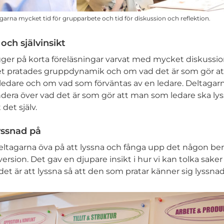
garna mycket tid för grupparbete och tid för diskussion och reflektion.
ch självinsikt
ger på korta föreläsningar varvat med mycket diskussi
t pratades gruppdynamik och om vad det är som gör att
m ledare och om vad som förväntas av en ledare. Deltagarn
undera över vad det är som gör att man som ledare ska 
det själv.
yssnad på
deltagarna öva på att lyssna och fånga upp det någon berä
ersion. Det gav en djupare insikt i hur vi kan tolka saker
det är att lyssna så att den som pratar känner sig lyssnad