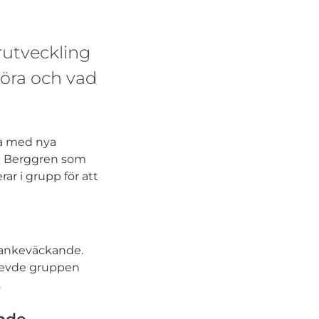
rutveckling
göra och vad
da med nya
a Berggren som
ar i grupp för att
 tankeväckande.
plevde gruppen
.