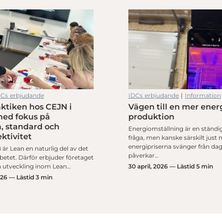
DCs erbjudande
IDCs erbjudande
|
Information
aktiken hos CEJN i
Vägen till en mer ener
med fokus på
produktion
, standard och
Energiomställning är en ständig
ktivitet
fråga, men kanske särskilt just 
energipriserna svänger från dag 
är Lean en naturlig del av det
påverkar…
betet. Därför erbjuder företaget
da utveckling inom Lean…
30 april, 2026 — Lästid 5 min
026 — Lästid 3 min