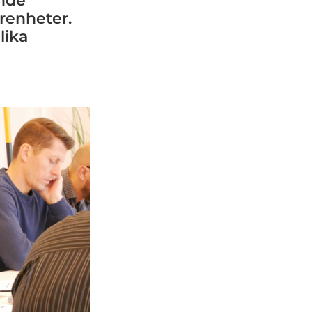
ande
arenheter.
lika