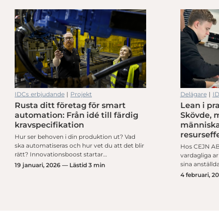
Små val ger stor effekt hos Lidköping Energi
IDCs erbjudande
|
Projekt
Delägare
|
I
Rusta ditt företag för smart
Lean i pr
Små val ger stor effekt hos Lidköping Energi
automation: Från idé till färdig
Skövde, 
kravspecifikation
människa
resurseffe
Hur ser behoven i din produktion ut? Vad
ska automatiseras och hur vet du att det blir
Hos CEJN AB 
rätt? Innovationsboost startar…
vardagliga ar
sina anställ
19 januari, 2026 — Lästid 3 min
4 februari, 2