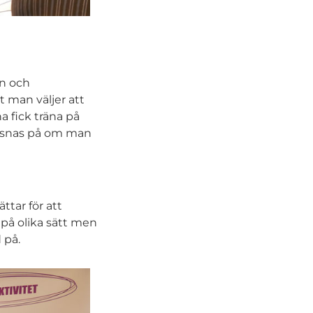
on och
 man väljer att
a fick träna på
lyssnas på om man
ttar för att
 på olika sätt men
 på.