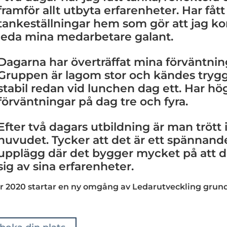
framför allt utbyta erfarenheter. Har få
tankeställningar hem som gör att jag 
leda mina medarbetare galant.
Dagarna har överträffat mina förväntnin
Gruppen är lagom stor och kändes tryg
stabil redan vid lunchen dag ett. Har hö
förväntningar på dag tre och fyra.
Efter två dagars utbildning är man trött 
huvudet. Tycker att det är ett spännand
upplägg där det bygger mycket på att 
sig av sina erfarenheter.
 2020 startar en ny omgång av Ledarutveckling grund