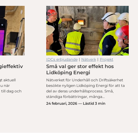
IDCs erbjudande
|
Nätverk
|
Projekt
gieffektiv
Små val ger stor effekt hos
Lidköping Energi
t aktuell
Nätverket för Underhåll och Driftsäkerhet
nu när
besökte nyligen Lidköping Energi för att ta
till dag och
del av deras underhållsprocess. Små,
ständiga förbättringar, många…
24 februari, 2026 — Lästid 3 min