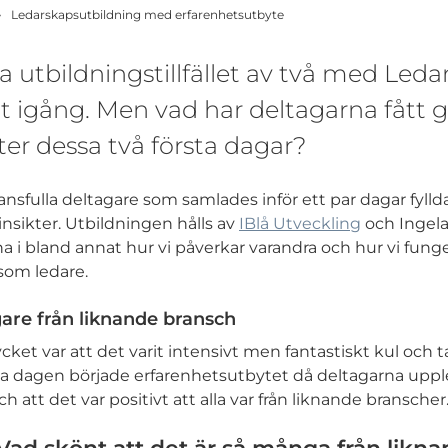
Ledarskapsutbildning med erfarenhetsutbyte
a utbildningstillfället av två med Leda
t igång. Men vad har deltagarna fått 
ter dessa två första dagar?
tansfulla deltagare som samlades inför ett par dagar fyll
insikter. Utbildningen hålls av
IBlå Utveckling
och Ingel
 i bland annat hur vi påverkar varandra och hur vi funger
som ledare.
are från liknande bransch
cket var att det varit intensivt men fantastiskt kul och
sta dagen började erfarenhetsutbytet då deltagarna up
 att det var positivt att alla var från liknande branscher