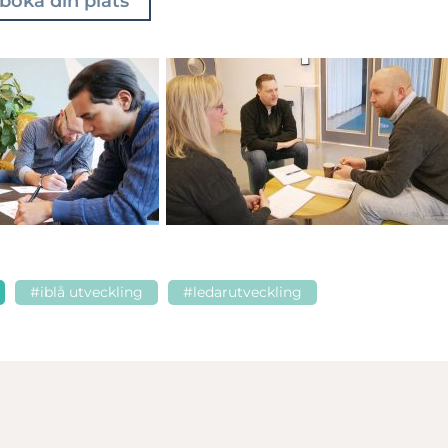
boka din plats
#iblå utveckling
#ledarutveckling