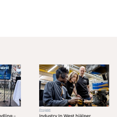
Projekt
ndling –
Industry In West hjälper