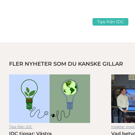
Tips från IDC
FLER NYHETER SOM DU KANSKE GILLAR
ärker industrin i Västsverige
Industry In West hjälper västsvensk industri att ställa om
Tips från IDC
Insikter med
IDC tipsar: Västra
Vad betyd
ärker industrin i Västsverige
Industry In West hjälper västsvensk industri att ställa om