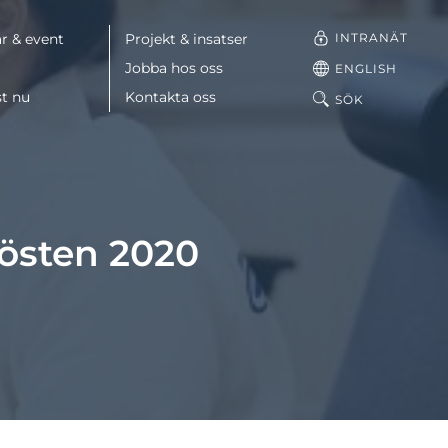
INTRANÄT
r & event
Projekt & insatser
Jobba hos oss
ENGLISH
st nu
Kontakta oss
SÖK
Facebook
LinkedIn
hösten 2020
Mail