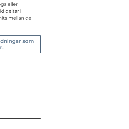
ega eller
d deltar i
its mellan de
ildningar som
r.