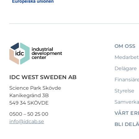
OM OSS
Medarbet
Delägare
IDC WEST SWEDEN AB
Finansiär
Science Park Skövde
Styrelse
Kanikegränd 3B
Samverka
549 34 SKÖVDE
VÅRT E
0500 – 50 25 00
info@idcab.se
BLI DEL