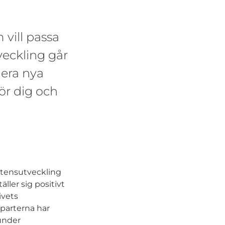
vill passa
eckling går
lera nya
för dig och
petensutveckling
äller sig positivt
ivets
 parterna har
under