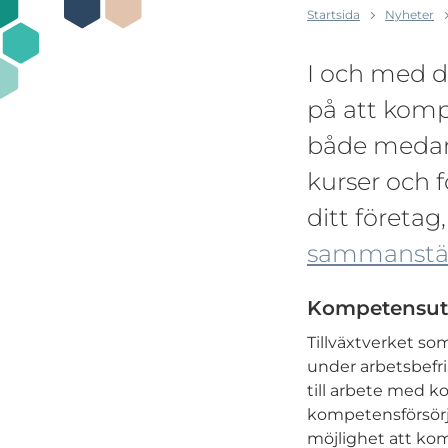
Startsida
Nyheter
I och med d
på att komp
både medarb
kurser och f
ditt företag
sammanstäl
Kompetensutv
Tillväxtverket so
under arbetsbefria
till arbete med k
kompetensförsörjn
möjlighet att ko