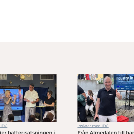
 IDC
Insikter med IDC
er batterisatsningen i
Från Almedalen till ha