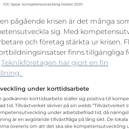
IDC tipsar: kompetensutveckling hösten 2020
en pågående krisen är det många som 
etensutveckla sig. Med kompetensutv
etare och företag stärkta ur krisen. F
ortbildningsinsatser finns tillgängliga 
,
Teknikföretagen har gjort en fin
lning.
eckling under korttidsarbete
m godkänner korttidsarbete ställer sig positiva till kom
d tid. Tillväxtverket skriver på sin webb ”Tillväxtverket st
ompetensutveckling under arbetsbefriad tid, då näringsl
ing är en avgörande tillväxtfråga på lång sikt. De lokala
mma överens om att det ska ske kompetensutveckling 