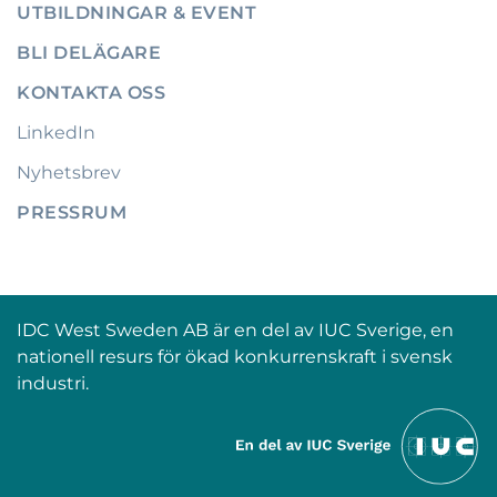
UTBILDNINGAR & EVENT
BLI DELÄGARE
KONTAKTA OSS
LinkedIn
Nyhetsbrev
PRESSRUM
IDC West Sweden AB är en del av IUC Sverige, en
nationell resurs för ökad konkurrenskraft i svensk
industri.