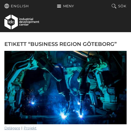
Hoppa till huvudinnehållet
ENGLISH
MENY
SÖK
ETIKETT “BUSINESS REGION GÖTEBORG”
Delägare
|
Projekt