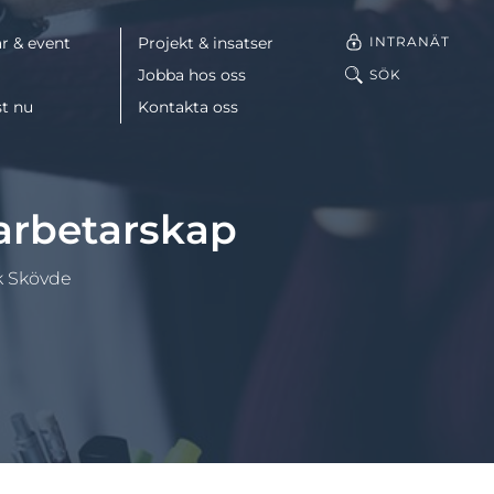
INTRANÄT
r & event
Projekt & insatser
Jobba hos oss
SÖK
st nu
Kontakta oss
Facebook
darbetarskap
LinkedIn
rk Skövde
Mail