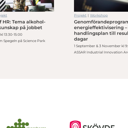
jekt
Projekt
|
Workshop
f HR: Tema alkohol-
Genomförandeprogram
erande och attraktiv arbetsplats
kunskap på jobbet
energieffektivisering –
handlingsplan till resu
 kl 13:30-15:00
dagar
 Spegeln på Science Park
1 September & 3 November kl 9:
ASSAR Industrial Innovation A