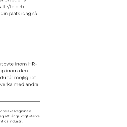
kaffe/te och
din plats idag så
tsutbyte inom HR-
skap inom den
 du får möjlighet
ätverka med andra
ropeiska Regionala
 att långsiktigt stärka
tida industri.