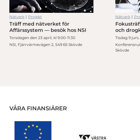
Nätverk
|
Projekt
Nätverk
|
Pro
Träff med nätverket för
Fokusträf
Från handlingsplan till resultat på 60 dagar
Webbinar: Diskrimineringslagen i praktiken – skapa en trygg, inklud
Affärssystem — besök hos NSI
och drog
Torsdagen den 23 april, kl 9:00-11:30
Tisdag 9 juni,
NSI, Fjärrvärmevägen 2, 549 65 Skövde
Konferensrum
Skövde
VÅRA FINANSIÄRER