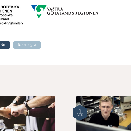
ekt
#catalyst
erande och attraktiv arbetsplats
1
SEP