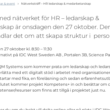
ar & event
Nätverksträff – HR ledarskap & medarbetarskap
 med nätverket för HR – ledarskap &
skap är onsdagen den 27 oktober. De
lar det om att skapa struktur i perso
27 oktober kl. 8:30 – 11:30
rnativt på IDC West Sweden AB , Portalen 3B, Science P
PQM Systems som kommer prata om ledarskap och ledars
lätta med ett digitalt stöd i arbetet med organisatione
tartar med fika, en föreläsning och sedan erfarenhetsut
slutet kommer projekt Kompetens+ in och berättar om d
enser/resurser som finns att tillgå i projektet just nu.
er du om du helst vill delta online eller på plats i IDC 