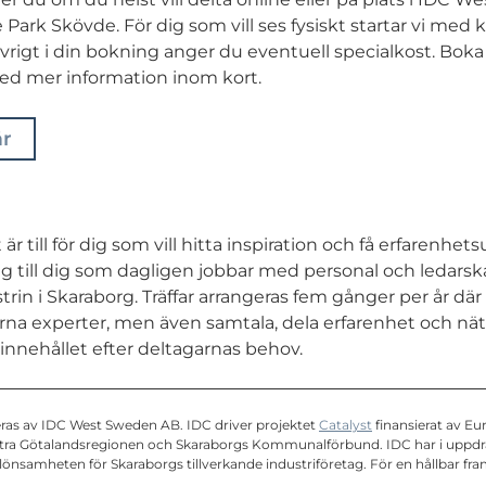
 Park Skövde. För dig som vill ses fysiskt startar vi med 
rigt i din bokning anger du eventuell specialkost. Boka 
d mer information inom kort.
är
är till för dig som vill hitta inspiration och få erfarenhe
 sig till dig som dagligen jobbar med personal och ledar
trin i Skaraborg. Träffar arrangeras fem gånger per år där
erna experter, men även samtala, dela erfarenhet och n
 innehållet efter deltagarnas behov.
eras av IDC West Sweden AB. IDC driver projektet
Catalyst
finansierat av Eu
tra Götalandsregionen och Skaraborgs Kommunalförbund. IDC har i uppdrag
önsamheten för Skaraborgs tillverkande industriföretag. För en hållbar fram