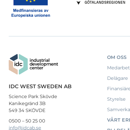
OM OSS
Medarbet
Delägare
IDC WEST SWEDEN AB
Finansiär
Science Park Skövde
Styrelse
Kanikegränd 3B
Samverka
549 34 SKÖVDE
VÅRT E
0500 – 50 25 00
info@idcab.se