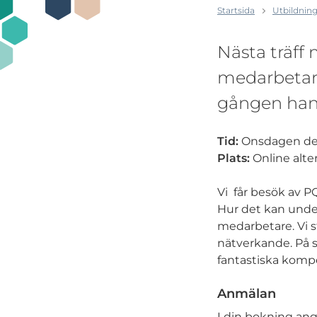
Startsida
Utbildning
Nästa träff
medarbetar
gången hand
Tid:
Onsdagen den 
Plats:
Online alte
Vi får besök av 
Hur det kan under
medarbetare. Vi s
nätverkande. På 
fantastiska kompet
Anmälan
I din bokning ang