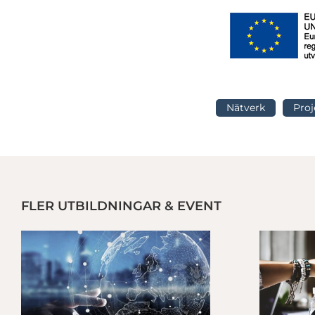
Nätverk
Proj
FLER UTBILDNINGAR & EVENT
Från handlingsplan till resultat på 60 dagar
Webbinar: Diskrimineringslagen i praktiken – skapa en trygg, inklud