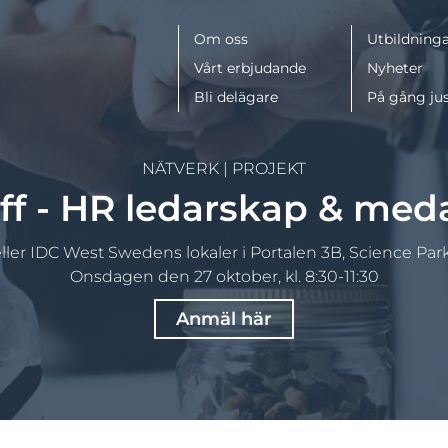
Meny
Om oss
Utbildninga
Vårt erbjudande
Nyheter
Bli delägare
På gång ju
NÄTVERK
|
PROJEKT
ff - HR ledarskap & me
ller IDC West Swedens lokaler i Portalen 3B, Science Pa
Onsdagen den 27 oktober, kl. 8:30-11:30
Anmäl här