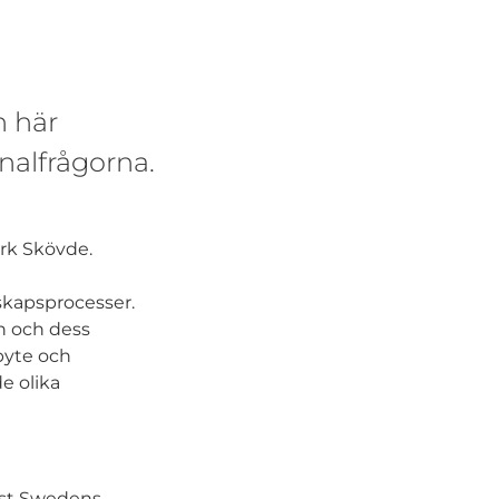
n här
nalfrågorna.
ark Skövde.
kapsprocesser.
n och dess
byte och
e olika
West Swedens