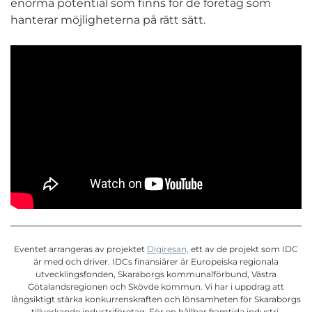
enorma potential som finns för de företag som
hanterar möjligheterna på rätt sätt.
Eventet arrangeras av projektet
Digiresan,
ett av de projekt som IDC
är med och driver. IDCs finansiärer är Europeiska regionala
utvecklingsfonden, Skaraborgs kommunalförbund, Västra
Götalandsregionen och Skövde kommun. Vi har i uppdrag att
långsiktigt stärka konkurrenskraften och lönsamheten för Skaraborgs
tillverkande industriföretag. För en hållbar framtida industri.