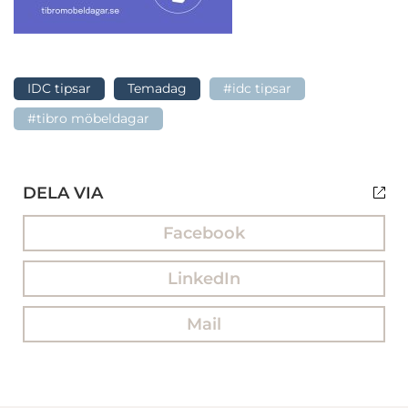
IDC tipsar
Temadag
#idc tipsar
#tibro möbeldagar
DELA VIA
Facebook
LinkedIn
Mail